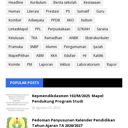
Headline
Kurikulum
Berita sekolah
Kesiswaan
Humas
Literasi
Prestasi
P5
Sumatif
Guru
Kombel
Adiwiyata
PPDB
KKO
Kultum
LintasMapel
PPL
Perpustakaan
G7KAIH
Sarana
Kelulusan
TKA
Ramadhan
ANBK
Ekstrakurikuler
Pramuka
SNBP
Alumni
Pengumuman
Ijazah
MapelPilihan
ABM
KKA
Edufair
HI
Kaldik
Komite
PM
Laporan
Inklusi
Laboratorium
Rapor
POPULAR POSTS
Kepmendikdasmen 102/M/2025: Mapel
Pendukung Program Studi
Agustus 25, 2025
Pedoman Penyusunan Kalender Pendidikan
Tahun Ajaran TA 2026/2027