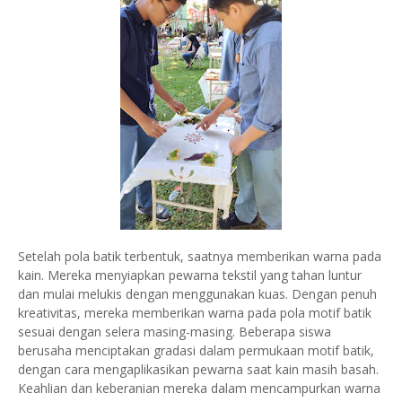
Setelah pola batik terbentuk, saatnya memberikan warna pada
kain. Mereka menyiapkan pewarna tekstil yang tahan luntur
dan mulai melukis dengan menggunakan kuas. Dengan penuh
kreativitas, mereka memberikan warna pada pola motif batik
sesuai dengan selera masing-masing. Beberapa siswa
berusaha menciptakan gradasi dalam permukaan motif batik,
dengan cara mengaplikasikan pewarna saat kain masih basah.
Keahlian dan keberanian mereka dalam mencampurkan warna