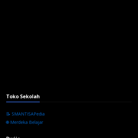
Toko Sekolah
📝 SMANTISAPedia
🌐 Merdeka Belajar