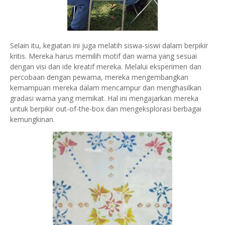
Selain itu, kegiatan ini juga melatih siswa-siswi dalam berpikir
kritis. Mereka harus memilih motif dan warna yang sesuai
dengan visi dan ide kreatif mereka. Melalui eksperimen dan
percobaan dengan pewarna, mereka mengembangkan
kemampuan mereka dalam mencampur dan menghasilkan
gradasi warna yang memikat. Hal ini mengajarkan mereka
untuk berpikir out-of-the-box dan mengeksplorasi berbagai
kemungkinan.