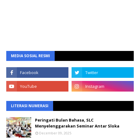
MEDIA SOSIAL RESMI
LITERASI NUMERASI
Peringati Bulan Bahasa, SLC
Menyelenggarakan Seminar Antar Sloka
December 09, 2025