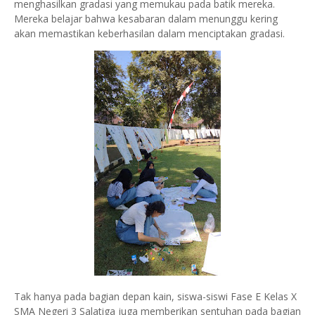
menghasilkan gradasi yang memukau pada batik mereka.
Mereka belajar bahwa kesabaran dalam menunggu kering
akan memastikan keberhasilan dalam menciptakan gradasi.
Tak hanya pada bagian depan kain, siswa-siswi Fase E Kelas X
SMA Negeri 3 Salatiga juga memberikan sentuhan pada bagian