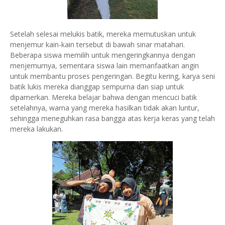
Setelah selesai melukis batik, mereka memutuskan untuk
menjemur kain-kain tersebut di bawah sinar matahari.
Beberapa siswa memilih untuk mengeringkannya dengan
menjemurnya, sementara siswa lain memanfaatkan angin
untuk membantu proses pengeringan. Begitu kering, karya seni
batik lukis mereka dianggap sempurna dan siap untuk
dipamerkan. Mereka belajar bahwa dengan mencuci batik
setelahnya, warna yang mereka hasilkan tidak akan luntur,
sehingga meneguhkan rasa bangga atas kerja keras yang telah
mereka lakukan.