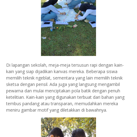
Di lapangan sekolah, meja-meja tersusun rapi dengan kain-
kain yang siap dijadikan kanvas mereka. Beberapa siswa
memilih teknik ngeblat, sementara yang lain memilih teknik
sketsa dengan pensil. Ada juga yang langsung mengambil
pewarna dan mulai menciptakan pola batik dengan penuh
ketelitian. Kain-kain yang digunakan terbuat dari bahan yang
tembus pandang atau transparan, memudahkan mereka
meniru gambar motif yang diletakkan di bawahnya.