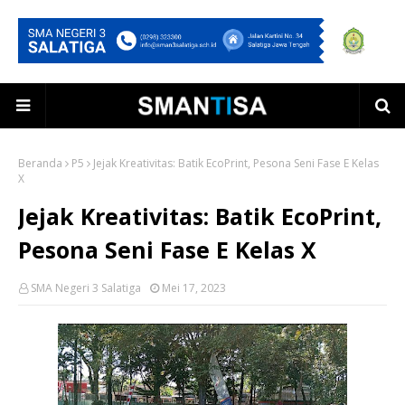
Beranda
P5
Jejak Kreativitas: Batik EcoPrint, Pesona Seni Fase E Kelas
X
Jejak Kreativitas: Batik EcoPrint,
Pesona Seni Fase E Kelas X
SMA Negeri 3 Salatiga
Mei 17, 2023