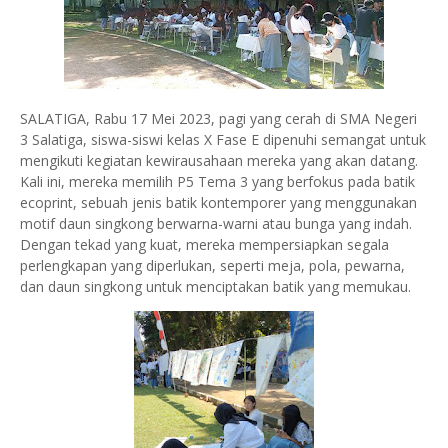
SALATIGA, Rabu 17 Mei 2023, pagi yang cerah di SMA Negeri
3 Salatiga, siswa-siswi kelas X Fase E dipenuhi semangat untuk
mengikuti kegiatan kewirausahaan mereka yang akan datang.
Kali ini, mereka memilih P5 Tema 3 yang berfokus pada batik
ecoprint, sebuah jenis batik kontemporer yang menggunakan
motif daun singkong berwarna-warni atau bunga yang indah.
Dengan tekad yang kuat, mereka mempersiapkan segala
perlengkapan yang diperlukan, seperti meja, pola, pewarna,
dan daun singkong untuk menciptakan batik yang memukau.