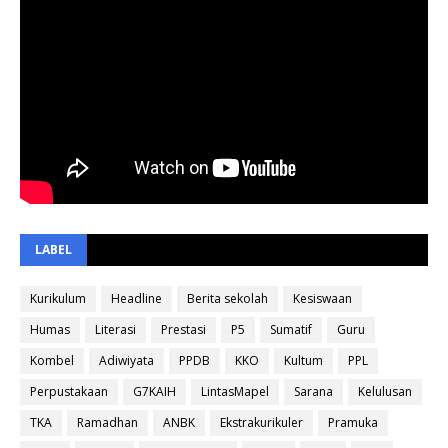
LABEL
Kurikulum
Headline
Berita sekolah
Kesiswaan
Humas
Literasi
Prestasi
P5
Sumatif
Guru
Kombel
Adiwiyata
PPDB
KKO
Kultum
PPL
Perpustakaan
G7KAIH
LintasMapel
Sarana
Kelulusan
TKA
Ramadhan
ANBK
Ekstrakurikuler
Pramuka