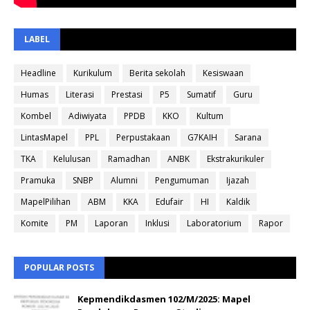
LABEL
Headline
Kurikulum
Berita sekolah
Kesiswaan
Humas
Literasi
Prestasi
P5
Sumatif
Guru
Kombel
Adiwiyata
PPDB
KKO
Kultum
LintasMapel
PPL
Perpustakaan
G7KAIH
Sarana
TKA
Kelulusan
Ramadhan
ANBK
Ekstrakurikuler
Pramuka
SNBP
Alumni
Pengumuman
Ijazah
MapelPilihan
ABM
KKA
Edufair
HI
Kaldik
Komite
PM
Laporan
Inklusi
Laboratorium
Rapor
POPULAR POSTS
Kepmendikdasmen 102/M/2025: Mapel