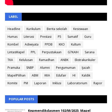
LABEL
Headline
Kurikulum
Berita sekolah
Kesiswaan
Humas
Literasi
Prestasi
P5
Sumatif
Guru
Kombel
Adiwiyata
PPDB
KKO
Kultum
LintasMapel
PPL
Perpustakaan
G7KAIH
Sarana
TKA
Kelulusan
Ramadhan
ANBK
Ekstrakurikuler
Pramuka
SNBP
Alumni
Pengumuman
Ijazah
MapelPilihan
ABM
KKA
Edufair
HI
Kaldik
Komite
PM
Laporan
Inklusi
Laboratorium
Rapor
POPULAR POSTS
Kepmendikdasmen 102/M/2025: Mapel