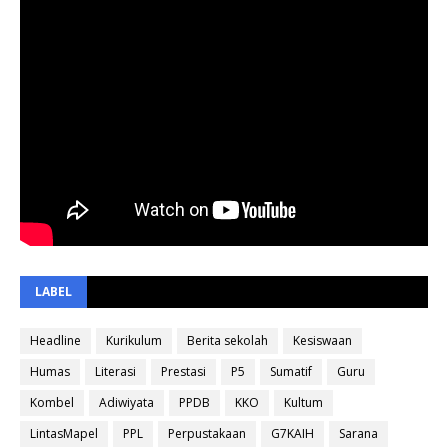
LABEL
Headline
Kurikulum
Berita sekolah
Kesiswaan
Humas
Literasi
Prestasi
P5
Sumatif
Guru
Kombel
Adiwiyata
PPDB
KKO
Kultum
LintasMapel
PPL
Perpustakaan
G7KAIH
Sarana