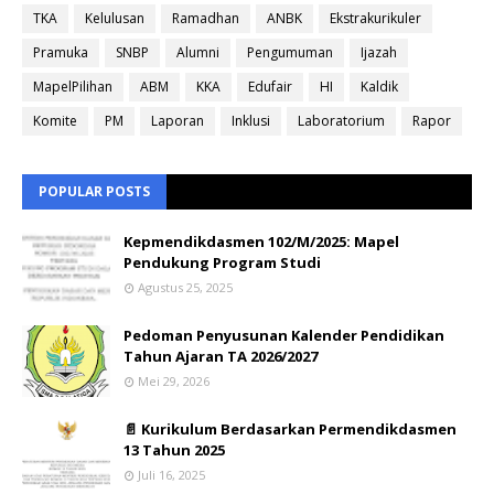
TKA
Kelulusan
Ramadhan
ANBK
Ekstrakurikuler
Pramuka
SNBP
Alumni
Pengumuman
Ijazah
MapelPilihan
ABM
KKA
Edufair
HI
Kaldik
Komite
PM
Laporan
Inklusi
Laboratorium
Rapor
POPULAR POSTS
Kepmendikdasmen 102/M/2025: Mapel
Pendukung Program Studi
Agustus 25, 2025
Pedoman Penyusunan Kalender Pendidikan
Tahun Ajaran TA 2026/2027
Mei 29, 2026
📄 Kurikulum Berdasarkan Permendikdasmen
13 Tahun 2025
Juli 16, 2025