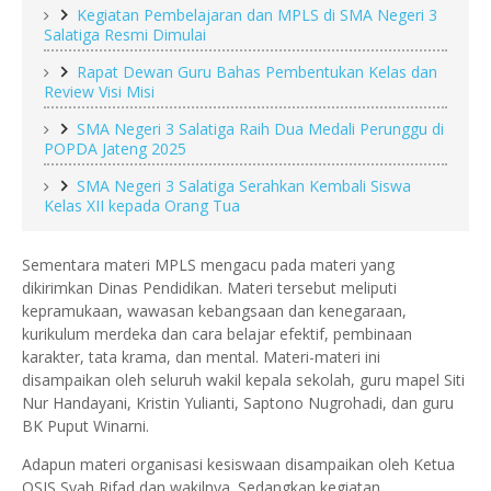
Kegiatan Pembelajaran dan MPLS di SMA Negeri 3
Salatiga Resmi Dimulai
Rapat Dewan Guru Bahas Pembentukan Kelas dan
Review Visi Misi
SMA Negeri 3 Salatiga Raih Dua Medali Perunggu di
POPDA Jateng 2025
SMA Negeri 3 Salatiga Serahkan Kembali Siswa
Kelas XII kepada Orang Tua
Sementara materi MPLS mengacu pada materi yang
dikirimkan Dinas Pendidikan. Materi tersebut meliputi
kepramukaan, wawasan kebangsaan dan kenegaraan,
kurikulum merdeka dan cara belajar efektif, pembinaan
karakter, tata krama, dan mental. Materi-materi ini
disampaikan oleh seluruh wakil kepala sekolah, guru mapel Siti
Nur Handayani, Kristin Yulianti, Saptono Nugrohadi, dan guru
BK Puput Winarni.
Adapun materi organisasi kesiswaan disampaikan oleh Ketua
OSIS Syah Rifad dan wakilnya. Sedangkan kegiatan