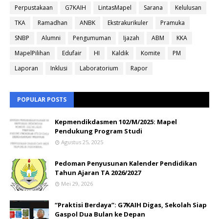
Perpustakaan
G7KAIH
LintasMapel
Sarana
Kelulusan
TKA
Ramadhan
ANBK
Ekstrakurikuler
Pramuka
SNBP
Alumni
Pengumuman
Ijazah
ABM
KKA
MapelPilihan
Edufair
HI
Kaldik
Komite
PM
Laporan
Inklusi
Laboratorium
Rapor
POPULAR POSTS
Kepmendikdasmen 102/M/2025: Mapel
Pendukung Program Studi
Agustus 25, 2025
Pedoman Penyusunan Kalender Pendidikan
Tahun Ajaran TA 2026/2027
Mei 29, 2026
“Praktisi Berdaya”: G7KAIH Digas, Sekolah Siap
Gaspol Dua Bulan ke Depan