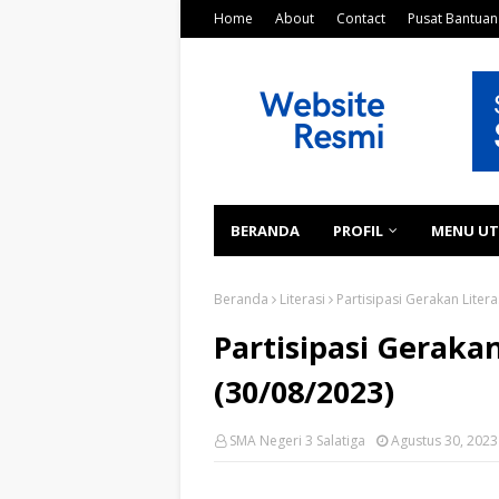
Home
About
Contact
Pusat Bantuan
BERANDA
PROFIL
MENU U
Beranda
Literasi
Partisipasi Gerakan Litera
Partisipasi Gerakan
(30/08/2023)
SMA Negeri 3 Salatiga
Agustus 30, 2023