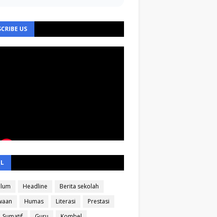
CRIBE US
EL
ulum
Headline
Berita sekolah
waan
Humas
Literasi
Prestasi
Sumatif
Guru
Kombel