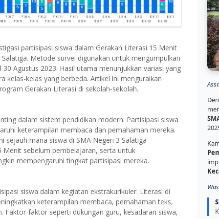
stigasi partisipasi siswa dalam Gerakan Literasi 15 Menit
Salatiga.
Metode survei digunakan untuk mengumpulkan
l 30 Agustus 2023. Hasil utama menunjukkan variasi yang
ara kelas-kelas yang berbeda.
Artikel ini menguraikan
Ass
ogram Gerakan Literasi di sekolah-sekolah.
Den
mem
SMA
penting dalam sistem pendidikan modern.
Partisipasi siswa
202
ngaruhi keterampilan membaca dan pemahaman mereka.
mi sejauh mana siswa di SMA Negeri 3 Salatiga
Kam
15 Menit sebelum pembelajaran, serta untuk
Pem
ngkin mempengaruhi tingkat partisipasi mereka.
imp
Kec
Was
tisipasi siswa dalam kegiatan ekstrakurikuler.
Literasi di
eningkatkan keterampilan membaca, pemahaman teks,
S
K
n.
Faktor-faktor seperti dukungan guru, kesadaran siswa,