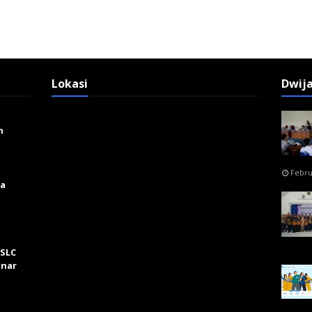
Lokasi
Dwij
n
Febru
ga
 SLC
inar