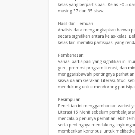
kelas yang berpartisipasi.
Kelas EX 5 da
masing 37 dan 35 siswa.
Hasil dan Temuan
Analisis data mengungkapkan bahwa part
secara signifikan antara kelas-kelas.
Beb
kelas lain memiliki partisipasi yang ren
Pembahasan:
Variasi partisipasi yang signifikan ini 
guru, promosi program literasi, dan mi
menggarisbawahi pentingnya perhatian t
siswa dalam Gerakan Literasi.
Studi se
mendukung untuk mendorong partisipas
Kesimpulan
Penelitian ini menggambarkan variasi y
Literasi 15 Menit sebelum pembelajaran
mencakup perlunya perhatian lebih terh
serta pentingnya mendukung lingkungan
memberikan kontribusi untuk melibatkan 