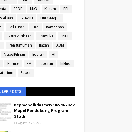
yata
PPDB
KKO
Kultum
PPL
stakaan
G7KAIH
LintasMapel
a
Kelulusan
TKA
Ramadhan
Ekstrakurikuler
Pramuka
SNBP
i
Pengumuman
Ijazah
ABM
MapelPilihan
Edufair
HI
Komite
PM
Laporan
Inklusi
atorium
Rapor
ULAR POSTS
Kepmendikdasmen 102/M/2025:
Mapel Pendukung Program
Studi
Agustus 25, 2025