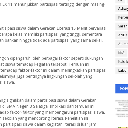
n EX 11 menunjukkan partisipasi tertinggi dengan masing-
Adiwi
Perpu
Saran
isipasi siswa dalam Gerakan Literasi 15 Menit bervariasi
erapa kelas memiliki partisipasi yang tinggi, sementara
ANBK
dah bahkan hingga tidak ada partisipasi yang sama sekali.
Alumn
KKA
mungkin dipengaruhi oleh berbagai faktor seperti dukungan
Kaldik
nat siswa terhadap kegiatan tersebut.
Temuan ini
erhadap faktor-faktor ini dalam meningkatkan partisipasi
Labor
belumnya juga pentingnya lingkungan sekolah yang
i siswa.
POP
ang signifikan dalam partisipasi siswa dalam Gerakan
 di SMA Negeri 3 Salatiga.
Implikasi dari temuan ini
adap faktor-faktor yang mempengaruhi partisipasi siswa,
 sekolah yang mendorong literasi.
Penelitian ini
partisipasi siswa dalam kegiatan literasi di luar jam