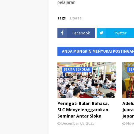
pelajaran.
Tags:
Literasi
Facebook
Twitter
ANDA MUNGKIN MENYUKAI POSTINGAN
BERITA SEKOLAH
BE
Peringati Bulan Bahasa,
Adeli
SLC Menyelenggarakan
Juar
Seminar Antar Sloka
Jepa
December 09, 2025
Nov