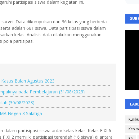
uhi partisipasi siswa dalam kegiatan ini.
SUBS
 survei.
Data dikumpulkan dari 36 kelas yang berbeda
eserta adalah 661 siswa.
Data partisipasi siswa dalam
asarkan kelas.
Analisis data dilakukan menggunakan
 pola partisipasi.
di Kasus Bulan Agustus 2023
Dampaknya pada Pembelajaran (31/08/2023)
kolah (30/08/2023)
LAB
 SMA Negeri 3 Salatiga
Kurik
Kesis
an dalam partisipasi siswa antar kelas-kelas.
Kelas F XI 6
s F XI 2 memiliki partisipasi terendah (16 siswa) di antara
P5