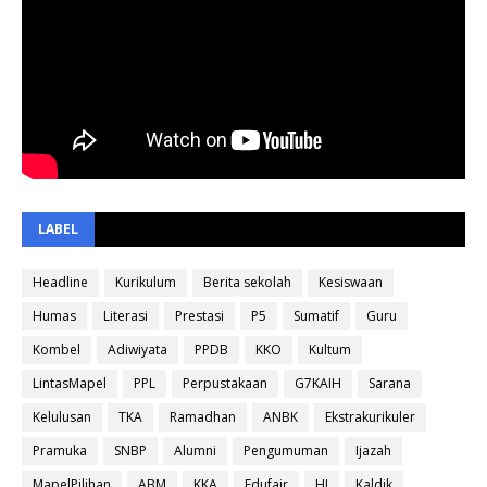
LABEL
Headline
Kurikulum
Berita sekolah
Kesiswaan
Humas
Literasi
Prestasi
P5
Sumatif
Guru
Kombel
Adiwiyata
PPDB
KKO
Kultum
LintasMapel
PPL
Perpustakaan
G7KAIH
Sarana
Kelulusan
TKA
Ramadhan
ANBK
Ekstrakurikuler
Pramuka
SNBP
Alumni
Pengumuman
Ijazah
MapelPilihan
ABM
KKA
Edufair
HI
Kaldik