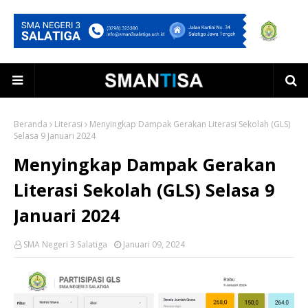
Beranda
Literasi
Menyingkap Dampak Gerakan Literasi Sekolah (GLS)
Selasa 9 Januari 2024
Menyingkap Dampak Gerakan
Literasi Sekolah (GLS) Selasa 9
Januari 2024
SMA Negeri 3 Salatiga
Januari 09, 2024