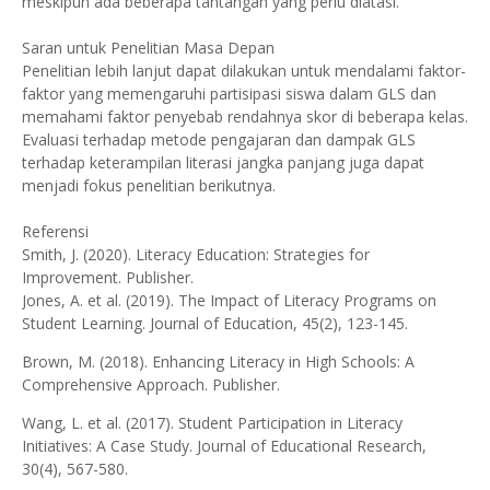
meskipun ada beberapa tantangan yang perlu diatasi.
Saran untuk Penelitian Masa Depan
Penelitian lebih lanjut dapat dilakukan untuk mendalami faktor-
faktor yang memengaruhi partisipasi siswa dalam GLS dan
memahami faktor penyebab rendahnya skor di beberapa kelas.
Evaluasi terhadap metode pengajaran dan dampak GLS
terhadap keterampilan literasi jangka panjang juga dapat
menjadi fokus penelitian berikutnya.
Referensi
Smith, J. (2020). Literacy Education: Strategies for
Improvement. Publisher.
Jones, A. et al. (2019). The Impact of Literacy Programs on
Student Learning. Journal of Education, 45(2), 123-145.
Brown, M. (2018). Enhancing Literacy in High Schools: A
Comprehensive Approach. Publisher.
Wang, L. et al. (2017). Student Participation in Literacy
Initiatives: A Case Study. Journal of Educational Research,
30(4), 567-580.