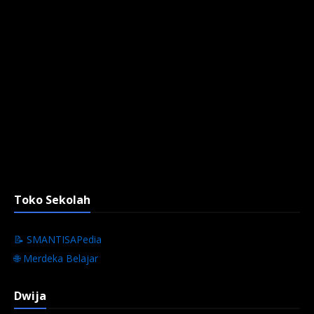
Toko Sekolah
📝 SMANTISAPedia
🌐 Merdeka Belajar
Dwija