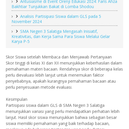
Antusiasme di Event Orenji Edukasi 2024: Faris Ahza
Bakhtiar Tunjukkan Bakat di Lomba Shodou
Analisis Partisipasi Siswa dalam GLS pada 5
November 2024
SMA Negeri 3 Salatiga Mengasah Inisiatif,
Kreativitas, dan Kerja Sama Para Siswa Melalui Gelar
Karya P-5
Skor Siswa setelah Membaca dan Menjawab Pertanyaan
Skor tinggi di kelas XI dan XII menunjukkan keberhasilan dalam
pemahaman materi bacaan. Rendahnya skor di beberapa kelas
perlu dievaluasi lebih lanjut untuk menemukan faktor
penyebabnya, apakah kurangnya pemahaman bacaan atau
perlu penyesuaian metode evaluasi.
Kesimpulan
Partisipasi siswa dalam GLS di SMA Negeri 3 Salatiga
menunjukkan variasi yang perlu mendapatkan perhatian lebih
lanjut. Hasil skor siswa menunjukkan bahwa sebagian besar
siswa memiliki pemahaman yang baik terhadap bacaan,