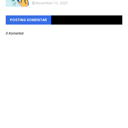
November 12, 2025
POSTING KOMENTAR
0 Komentar