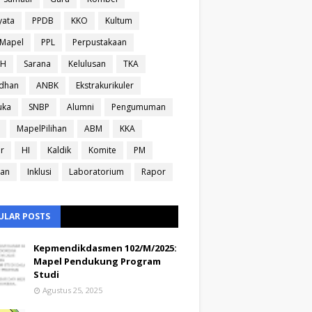
yata
PPDB
KKO
Kultum
sMapel
PPL
Perpustakaan
IH
Sarana
Kelulusan
TKA
dhan
ANBK
Ekstrakurikuler
uka
SNBP
Alumni
Pengumuman
MapelPilihan
ABM
KKA
ir
HI
Kaldik
Komite
PM
ran
Inklusi
Laboratorium
Rapor
ULAR POSTS
Kepmendikdasmen 102/M/2025:
Mapel Pendukung Program
Studi
Agustus 25, 2025