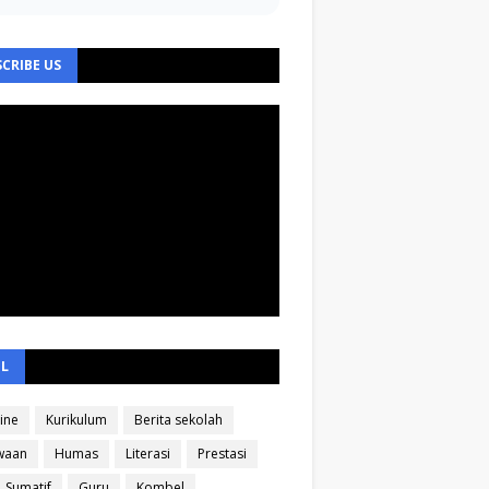
CRIBE US
EL
ine
Kurikulum
Berita sekolah
waan
Humas
Literasi
Prestasi
Sumatif
Guru
Kombel