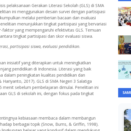
lisis pelaksanaan Gerakan Literasi Sekolah (GLS) di SMA
litian ini menggunakan desain survei dengan partisipasi
dikumpulkan melalui pemberian bacaan dan evaluasi
enelitian menunjukkan tingkat partisipasi yang bervariasi
tor-faktor yang mempengaruhi efektivitas GLS. Temuan
ara tingkat partisipasi dan skor evaluasi siswa.
erasi, partisipasi siswa, evaluasi pendidikan
.
an inisiatif yang diterapkan untuk meningkatkan
njang pendidikan di Indonesia. Literasi yang baik
ma dalam peningkatan kualitas pendidikan dan
Hariyanto, 2017). GLS di SMA Negeri 3 Salatiga
5 menit sebelum pembelajaran dimulai. Penelitian ini
SAM
an GLS di sekolah ini, dengan fokus pada tingkat
n pentingnya kebiasaan membaca dalam membangun
hadap berbagai topik (Snow, Burns, & Griffin, 1998).
ran lingkungan belajar yang kondusif dalam mendukung