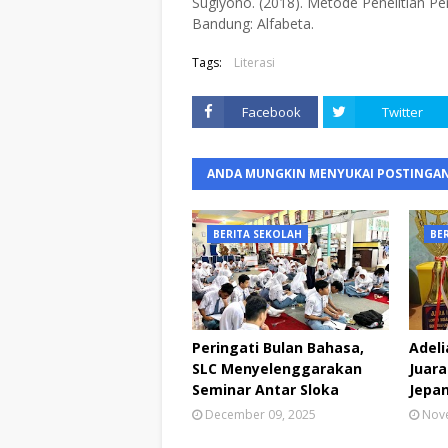
Sugiyono. (2018). Metode Penelitian Pen
Bandung: Alfabeta.
Tags:
Literasi
Facebook
Twitter
ANDA MUNGKIN MENYUKAI POSTINGAN
BERITA SEKOLAH
BE
Peringati Bulan Bahasa,
Adeli
SLC Menyelenggarakan
Juar
Seminar Antar Sloka
Jepa
December 09, 2025
Nov