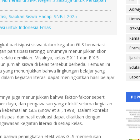
 Numerasi di SMA Negeri 3 Salatiga untuk Persiapan
Adiwi
rasi, Siapkan Siswa Hadapi SNBT 2025
Linta
rasi untuk Indonesia Emas
G7KA
Rama
gkat partisipasi siswa dalam kegiatan GLS bervariasi
Pram
engan partisipasi tertinggi umumnya menunjukkan skor
 selalu demikian. Misalnya, kelas E X 11 dan E X 5
Ijazah
pun jumlah siswa di kelas tersebut berbeda. Temuan ini
Edufa
ya yang menunjukkan bahwa lingkungan belajar yang
dalam kegiatan literasi dapat meningkatkan hasil belajar
Lapo
mnya juga menunjukkan bahwa faktor-faktor seperti
POP
er daya, dan pengawasan yang efektif selama kegiatan
 keberhasilan GLS (Snow et al., 1998). Dalam konteks
rtisipasi dan hasil evaluasi dapat dikaitkan dengan
wasan kegiatan literasi di setiap kelas.
kkan bahwa peningkatan efektivitas GLS memerlukan