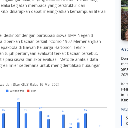
 Melalui kegiatan membaca yang terstruktur dan
h, GLS diharapkan dapat meningkatkan kemampuan literasi
i deskriptif dengan partisipasi siswa SMA Negeri 3
iswa diberikan bacaan terkait "Como 1907 Memenangkan
 Sepakbola di Bawah Keluarga Hartono". Teknik
Ass
tujuh pertanyaan evaluatif terkait bacaan tersebut.
Den
rtisipasi siswa dan skor evaluasi. Metode analisis data
mem
gresi linier sederhana untuk mengidentifikasi hubungan
SMA
202
Kam
Pem
imp
Kec
Was
S
K