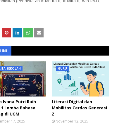
didikan (Pendekatan Kuantitatif, Kualitatif, dan R&D).
 INI
RITA SEKOLAH
GURU
a Ivana Putri Raih
Literasi Digital dan
a 1 Lomba Bahasa
Mobilitas Cerdas Generasi
ng di UGM
Z
ember 17, 2025
November 12, 2025