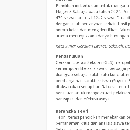
Penelitian ini bertujuan untuk mengana
Negeri 3 Salatiga pada tahun 2024. Pene
470 siswa dari total 1242 siswa. Data 
dengan tujuh pertanyaan terkait. Hasil p
antara kelas dan mengidentifikasi fak
utama menunjukkan adanya hubungan ant
Kata kunci: Gerakan Literasi Sekolah, lit
Pendahuluan
Gerakan Literasi Sekolah (GLS) merupak
kemampuan literasi siswa di berbagai je
dianggap sebagai salah satu kunci uta
pembangunan karakter siswa (Suyono & 
dilaksanakan setiap hari Rabu selama 1
bertujuan untuk mengevaluasi pelaksana
partisipasi dan efektivitasnya.
Kerangka Teori
Teori literasi pendidikan menekanka
pemahaman kritis dan analisis siswa ter
Selain itu, teori ini juga menyoroti pe