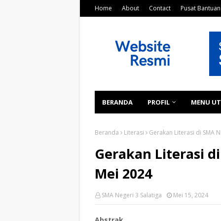
Home
About
Contact
Pusat Bantuan
BERANDA
PROFIL
MENU U
Beranda
Literasi
Gerakan Literasi di SMA N
Gerakan Literasi di
Mei 2024
SMA Negeri 3 Salatiga
Mei 15, 2024
Abstrak