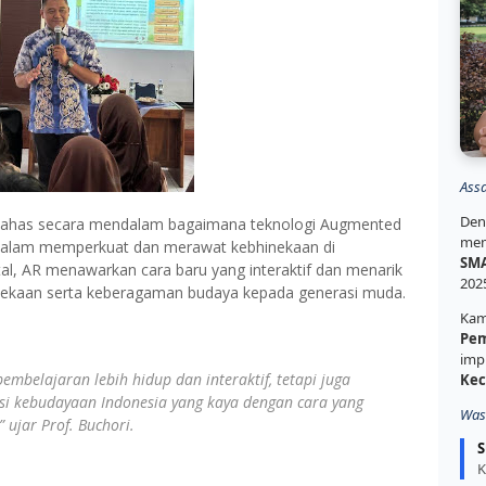
Ass
Den
mbahas secara mendalam bagaimana teknologi Augmented
mem
if dalam memperkuat dan merawat kebhinekaan di
SMA
tal, AR menawarkan cara baru yang interaktif dan menarik
202
inekaan serta keberagaman budaya kepada generasi muda.
Kam
Pem
imp
mbelajaran lebih hidup dan interaktif, tetapi juga
Kec
i kebudayaan Indonesia yang kaya dengan cara yang
Was
 ujar Prof. Buchori.
S
K