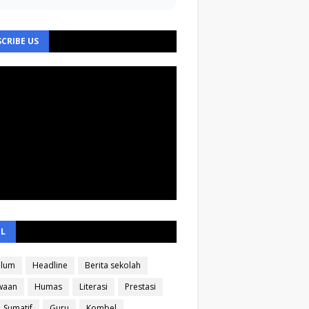
CRIBE US
EL
ulum
Headline
Berita sekolah
waan
Humas
Literasi
Prestasi
Sumatif
Guru
Kombel