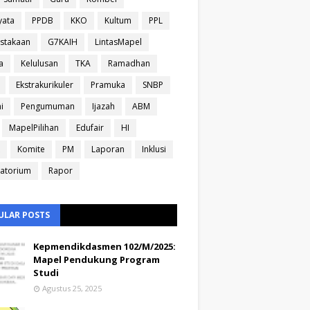
yata
PPDB
KKO
Kultum
PPL
stakaan
G7KAIH
LintasMapel
a
Kelulusan
TKA
Ramadhan
Ekstrakurikuler
Pramuka
SNBP
i
Pengumuman
Ijazah
ABM
MapelPilihan
Edufair
HI
Komite
PM
Laporan
Inklusi
atorium
Rapor
ULAR POSTS
Kepmendikdasmen 102/M/2025:
Mapel Pendukung Program
Studi
Agustus 25, 2025