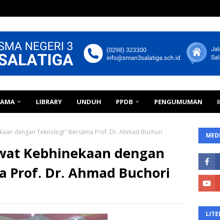
TAMA
LIBRARY
UNDUH
PPDB
PENGUMUMAN
kaan dengan Teknologi" Bersama Prof. Dr. Ahmad Buchori
MEDI
awat Kebhinekaan dengan
a Prof. Dr. Ahmad Buchori
LITE