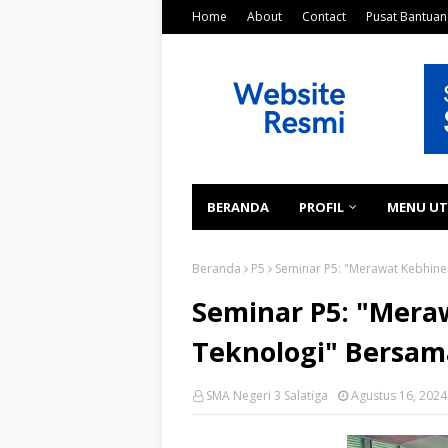
Home
About
Contact
Pusat Bantuan
BERANDA
PROFIL
MENU U
Beranda
P5
Seminar P5: "Merawat Kebhine
Seminar P5: "Mer
Teknologi" Bersam
SMA Negeri 3 Salatiga
Agustus 16, 2024