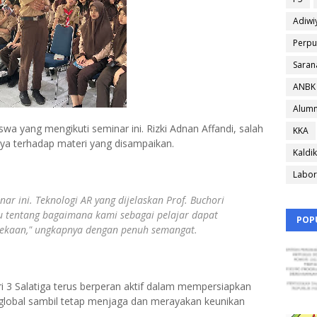
Adiwi
Perpu
Saran
ANBK
Alumn
wa yang mengikuti seminar ini. Rizki Adnan Affandi, salah
KKA
ya terhadap materi yang disampaikan.
Kaldik
Labor
ar ini. Teknologi AR yang dijelaskan Prof. Buchori
tentang bagaimana kami sebagai pelajar dapat
POP
nekaan," ungkapnya dengan penuh semangat.
i 3 Salatiga terus berperan aktif dalam mempersiapkan
global sambil tetap menjaga dan merayakan keunikan