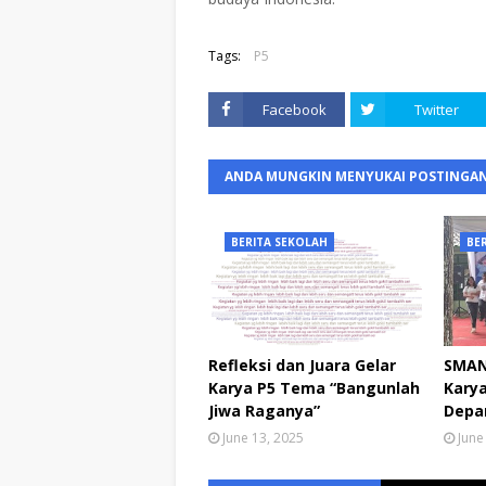
Tags:
P5
Facebook
Twitter
ANDA MUNGKIN MENYUKAI POSTINGAN
BERITA SEKOLAH
BE
Refleksi dan Juara Gelar
SMAN 
Karya P5 Tema “Bangunlah
Kary
Jiwa Raganya”
Depa
June 13, 2025
June