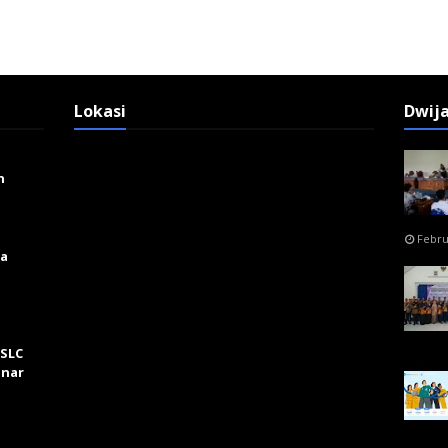
Lokasi
Dwij
n
Febru
ga
 SLC
inar