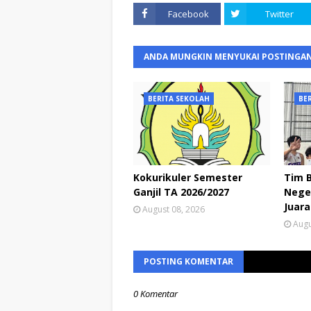
Facebook
Twitter
ANDA MUNGKIN MENYUKAI POSTINGAN
BERITA SEKOLAH
BE
Kokurikuler Semester
Tim 
Ganjil TA 2026/2027
Neger
Juara
August 08, 2026
Augu
POSTING KOMENTAR
0 Komentar