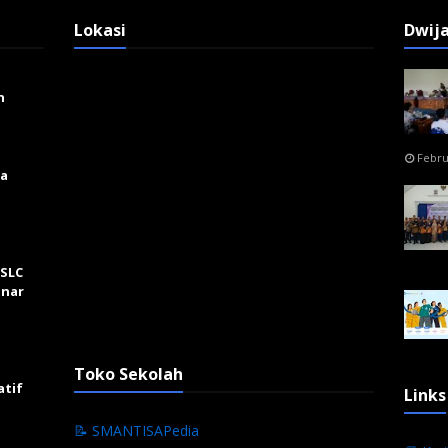
Lokasi
Dwij
n
Febru
ga
 SLC
inar
Toko Sekolah
atif
Links
📝 SMANTISAPedia