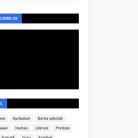
CRIBE US
EL
ine
Kurikulum
Berita sekolah
waan
Humas
Literasi
Prestasi
Sumatif
Guru
Kombel