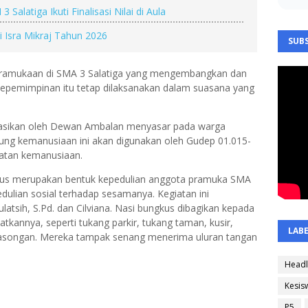
Salatiga Ikuti Finalisasi Nilai di Aula
i Isra Mikraj Tahun 2026
SUBS
kepramukaan di SMA 3 Salatiga yang mengembangkan dan
kepemimpinan itu tetap dilaksanakan dalam suasana yang
asikan oleh Dewan Ambalan menyasar pada warga
ung kemanusiaan ini akan digunakan oleh Gudep 01.015-
iatan kemanusiaan.
gkus merupakan bentuk kepedulian anggota pramuka SMA
dulian sosial terhadap sesamanya. Kegiatan ini
tsih, S.Pd. dan Cilviana. Nasi bungkus dibagikan kepada
tkannya, seperti tukang parkir, tukang taman, kusir,
LAB
 asongan. Mereka tampak senang menerima uluran tangan
Headl
Kesis
P5