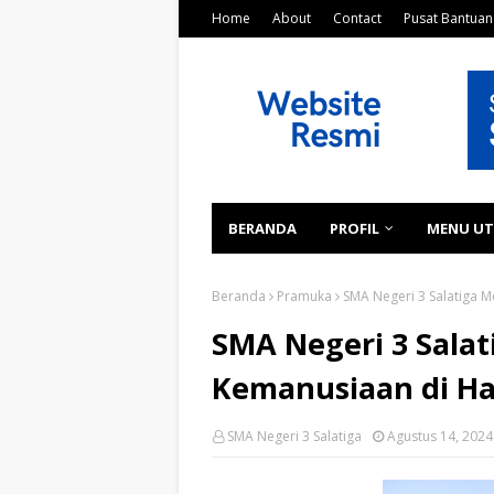
Home
About
Contact
Pusat Bantuan
BERANDA
PROFIL
MENU U
Beranda
Pramuka
SMA Negeri 3 Salatiga 
SMA Negeri 3 Sala
Kemanusiaan di Ha
SMA Negeri 3 Salatiga
Agustus 14, 2024