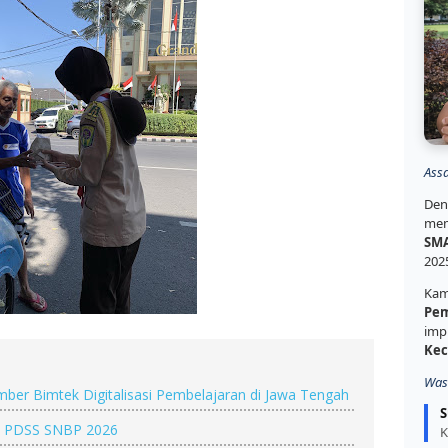
Ass
Den
mem
SMA
202
Kam
Pem
imp
Kec
Was
ber Bimtek Digitalisasi Pembelajaran di Jawa Tengah
S
asi PDSS SNBP 2026
K