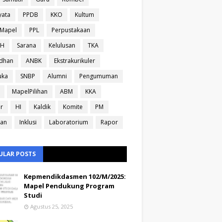
yata
PPDB
KKO
Kultum
sMapel
PPL
Perpustakaan
IH
Sarana
Kelulusan
TKA
dhan
ANBK
Ekstrakurikuler
uka
SNBP
Alumni
Pengumuman
MapelPilihan
ABM
KKA
ir
HI
Kaldik
Komite
PM
ran
Inklusi
Laboratorium
Rapor
ULAR POSTS
Kepmendikdasmen 102/M/2025:
Mapel Pendukung Program
Studi
Agustus 25, 2025