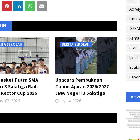
Adiwi
Linta
 INI
G7KA
Rama
RITA SEKOLAH
BERITA SEKOLAH
Pram
Ijazah
Edufa
Lapo
Basket Putra SMA
Upacara Pembukaan
i 3 Salatiga Raih
Tahun Ajaran 2026/2027
 Rector Cup 2026
SMA Negeri 3 Salatiga
POP
st 03, 2026
July 14, 2026