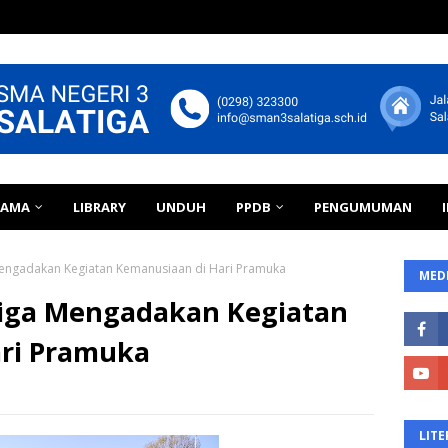
TAMA
LIBRARY
UNDUH
PPDB
PENGUMUMAN
Mengadakan Kegiatan Kemanusiaan di Hari Pramuka
MEDI
tiga Mengadakan Kegiatan
ri Pramuka
LITE