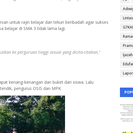
Adiwi
Linta
esan untuk rajin belajar dan tekun beribadah agar sukses
G7KA
belajar di SMA 3 tidak lama lagi.
Rama
Pram
kan ke perguruan tinggi sesuai yang dicita-citakan,"
Ijazah
Edufa
Lapo
pat kenang-kenangan dan buket dari siswa. Lalu
 tendik, pengurus OSIS dan MPK.
POP