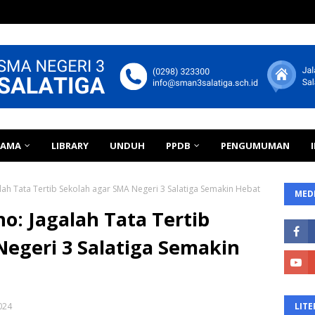
TAMA
LIBRARY
UNDUH
PPDB
PENGUMUMAN
alah Tata Tertib Sekolah agar SMA Negeri 3 Salatiga Semakin Hebat
MEDI
no: Jagalah Tata Tertib
egeri 3 Salatiga Semakin
024
LITE