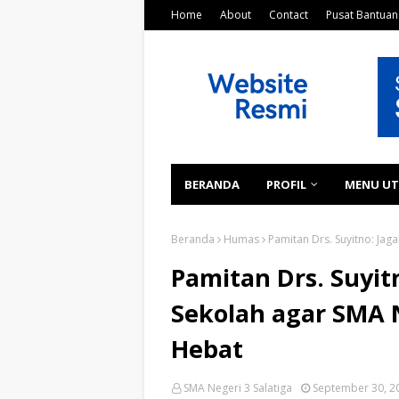
Home
About
Contact
Pusat Bantuan
BERANDA
PROFIL
MENU U
Beranda
Humas
Pamitan Drs. Suyitno: Jag
Pamitan Drs. Suyit
Sekolah agar SMA N
Hebat
SMA Negeri 3 Salatiga
September 30, 2