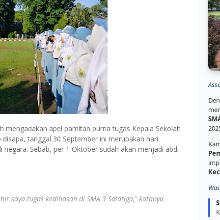
Ass
Den
mem
SMA
gah mengadakan apel pamitan purna tugas Kepala Sekolah
202
ab disapa, tanggal 30 September ini merupakan hari
Kam
di negara. Sebab, per 1 Oktober sudah akan menjadi abdi
Pem
imp
Kec
Was
khir saya tugas kedinasan di SMA 3 Salatiga," katanya
S
K