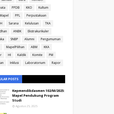
yata
PPDB
KKO
Kultum
sMapel
PPL
Perpustakaan
IH
Sarana
Kelulusan
TKA
dhan
ANBK
Ekstrakurikuler
uka
SNBP
Alumni
Pengumuman
MapelPilihan
ABM
KKA
ir
HI
Kaldik
Komite
PM
ran
Inklusi
Laboratorium
Rapor
ULAR POSTS
Kepmendikdasmen 102/M/2025:
Mapel Pendukung Program
Studi
Agustus 25, 2025