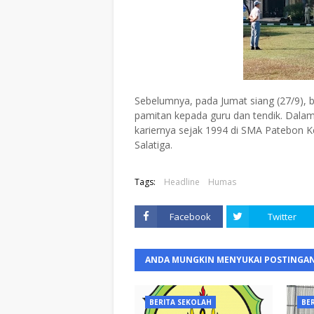
Sebelumnya, pada Jumat siang (27/9), 
pamitan kepada guru dan tendik. Dalam
kariernya sejak 1994 di SMA Patebon K
Salatiga.
Tags:
Headline
Humas
Facebook
Twitter
ANDA MUNGKIN MENYUKAI POSTINGAN
BERITA SEKOLAH
BE