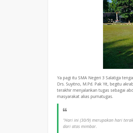
Ya pagi itu SMA Negeri 3 Salatiga ten
Drs. Suyitno, M.Pd. Pak Yit, begitu akr
terakhir menjalankan tugas sebagai ab
masyarakat alias purnatugas.
"Hari ini (30/9) merupakan hari tera
dari atas mimbar.