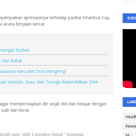
yampaikan apresiasinya terhadap panitia Smantisa Cup,
SUBS
 acara berjalan lancar.
emangat Kurban
t dan Bakat
, Suasana Haru dan Doa Mengiringi
ala Sekolah, Guru, dan Tenaga Kependidikan SMA
LAB
agar mempersiapkan diri sejak dini dan belajar dengan
sulit dan berat.
Headl
Kesis
sekolah agar SMA 3 semakin hebat," tegasnya.
P5