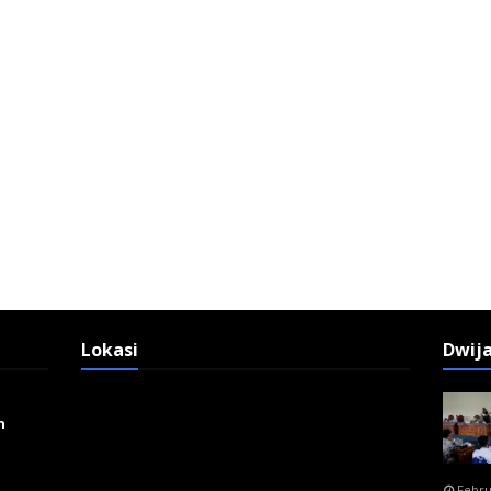
Lokasi
Dwij
n
Febru