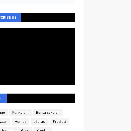
CRIBE US
EL
ine
Kurikulum
Berita sekolah
waan
Humas
Literasi
Prestasi
Sumatif
Guru
Kombel