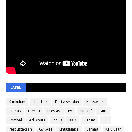
LABEL
Kurikulum
Headline
Berita sekolah
Kesiswaan
Humas
Literasi
Prestasi
P5
Sumatif
Guru
Kombel
Adiwiyata
PPDB
KKO
Kultum
PPL
Perpustakaan
G7KAIH
LintasMapel
Sarana
Kelulusan