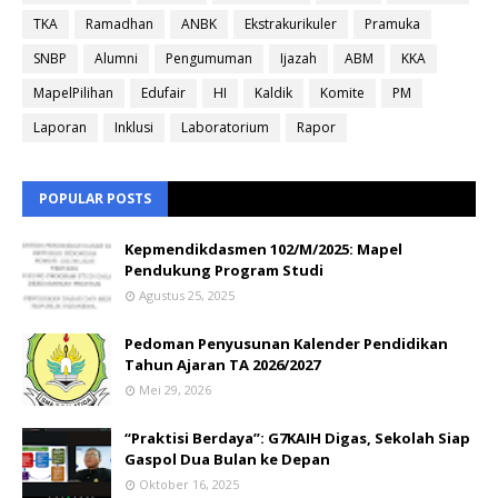
TKA
Ramadhan
ANBK
Ekstrakurikuler
Pramuka
SNBP
Alumni
Pengumuman
Ijazah
ABM
KKA
MapelPilihan
Edufair
HI
Kaldik
Komite
PM
Laporan
Inklusi
Laboratorium
Rapor
POPULAR POSTS
Kepmendikdasmen 102/M/2025: Mapel
Pendukung Program Studi
Agustus 25, 2025
Pedoman Penyusunan Kalender Pendidikan
Tahun Ajaran TA 2026/2027
Mei 29, 2026
“Praktisi Berdaya”: G7KAIH Digas, Sekolah Siap
Gaspol Dua Bulan ke Depan
Oktober 16, 2025