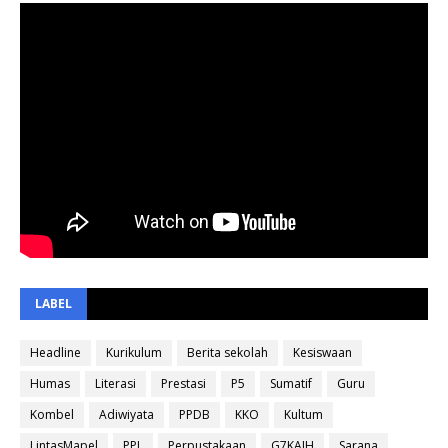
LABEL
Headline
Kurikulum
Berita sekolah
Kesiswaan
Humas
Literasi
Prestasi
P5
Sumatif
Guru
Kombel
Adiwiyata
PPDB
KKO
Kultum
LintasMapel
PPL
Perpustakaan
G7KAIH
Sarana