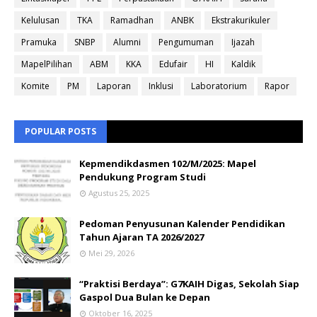
Kelulusan
TKA
Ramadhan
ANBK
Ekstrakurikuler
Pramuka
SNBP
Alumni
Pengumuman
Ijazah
MapelPilihan
ABM
KKA
Edufair
HI
Kaldik
Komite
PM
Laporan
Inklusi
Laboratorium
Rapor
POPULAR POSTS
Kepmendikdasmen 102/M/2025: Mapel
Pendukung Program Studi
Agustus 25, 2025
Pedoman Penyusunan Kalender Pendidikan
Tahun Ajaran TA 2026/2027
Mei 29, 2026
“Praktisi Berdaya”: G7KAIH Digas, Sekolah Siap
Gaspol Dua Bulan ke Depan
Oktober 16, 2025