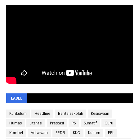
LABEL
Kurikulum
Headline
Berita sekolah
Kesiswaan
Humas
Literasi
Prestasi
P5
Sumatif
Guru
Kombel
Adiwiyata
PPDB
KKO
Kultum
PPL