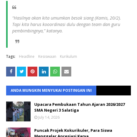
“Hasilnya akan kita umumkan besok siang (Kamis, 20/2).
Tapi kita harus kooordinasi dulu dengan team dan guru
pembimbingnya,” katanya.
Tags:
Headline
Kesiswaan
Kurikulum
ANDA MUNGKIN MENYUKAI POSTINGAN INI
Upacara Pembukaan Tahun Ajaran 2026/2027
SMA Negeri 3 Salatiga
July 14, 2026
Puncak Projek Kokurikuler, Para Siswa
Menggelar Apresiasi Karya