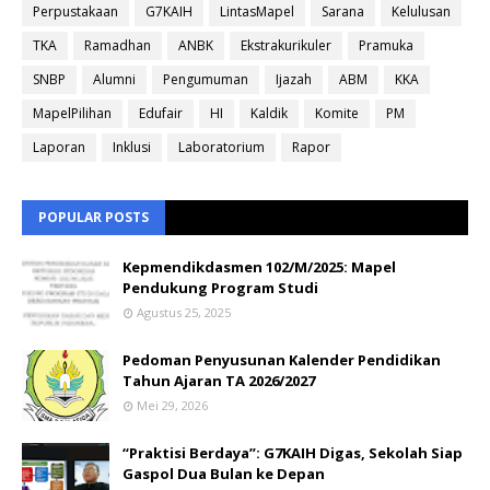
Perpustakaan
G7KAIH
LintasMapel
Sarana
Kelulusan
TKA
Ramadhan
ANBK
Ekstrakurikuler
Pramuka
SNBP
Alumni
Pengumuman
Ijazah
ABM
KKA
MapelPilihan
Edufair
HI
Kaldik
Komite
PM
Laporan
Inklusi
Laboratorium
Rapor
POPULAR POSTS
Kepmendikdasmen 102/M/2025: Mapel
Pendukung Program Studi
Agustus 25, 2025
Pedoman Penyusunan Kalender Pendidikan
Tahun Ajaran TA 2026/2027
Mei 29, 2026
“Praktisi Berdaya”: G7KAIH Digas, Sekolah Siap
Gaspol Dua Bulan ke Depan