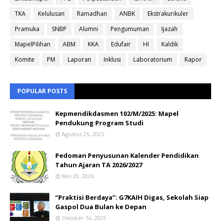
TKA
Kelulusan
Ramadhan
ANBK
Ekstrakurikuler
Pramuka
SNBP
Alumni
Pengumuman
Ijazah
MapelPilihan
ABM
KKA
Edufair
HI
Kaldik
Komite
PM
Laporan
Inklusi
Laboratorium
Rapor
POPULAR POSTS
Kepmendikdasmen 102/M/2025: Mapel
Pendukung Program Studi
Agustus 25, 2025
Pedoman Penyusunan Kalender Pendidikan
Tahun Ajaran TA 2026/2027
Mei 29, 2026
“Praktisi Berdaya”: G7KAIH Digas, Sekolah Siap
Gaspol Dua Bulan ke Depan
Oktober 16, 2025