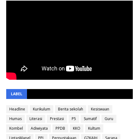
LABEL
Headline
Kurikulum
Berita sekolah
Kesiswaan
Humas
Literasi
Prestasi
P5
Sumatif
Guru
Kombel
Adiwiyata
PPDB
KKO
Kultum
LintasMapel
PPL
Perpustakaan
G7KAIH
Sarana