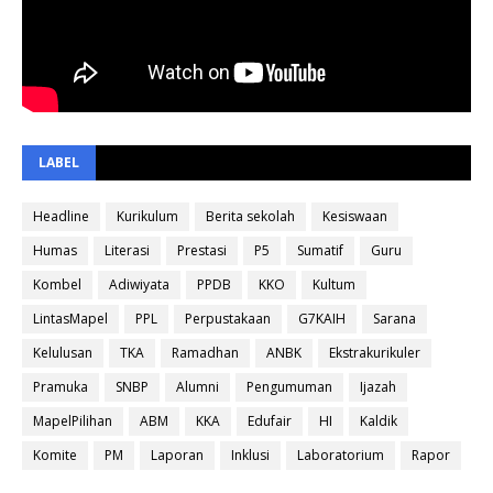
LABEL
Headline
Kurikulum
Berita sekolah
Kesiswaan
Humas
Literasi
Prestasi
P5
Sumatif
Guru
Kombel
Adiwiyata
PPDB
KKO
Kultum
LintasMapel
PPL
Perpustakaan
G7KAIH
Sarana
Kelulusan
TKA
Ramadhan
ANBK
Ekstrakurikuler
Pramuka
SNBP
Alumni
Pengumuman
Ijazah
MapelPilihan
ABM
KKA
Edufair
HI
Kaldik
Komite
PM
Laporan
Inklusi
Laboratorium
Rapor