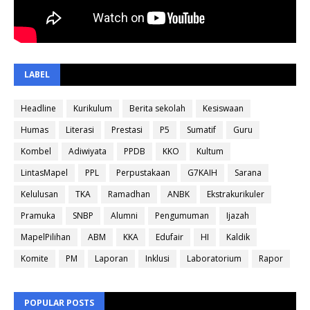
LABEL
Headline
Kurikulum
Berita sekolah
Kesiswaan
Humas
Literasi
Prestasi
P5
Sumatif
Guru
Kombel
Adiwiyata
PPDB
KKO
Kultum
LintasMapel
PPL
Perpustakaan
G7KAIH
Sarana
Kelulusan
TKA
Ramadhan
ANBK
Ekstrakurikuler
Pramuka
SNBP
Alumni
Pengumuman
Ijazah
MapelPilihan
ABM
KKA
Edufair
HI
Kaldik
Komite
PM
Laporan
Inklusi
Laboratorium
Rapor
POPULAR POSTS