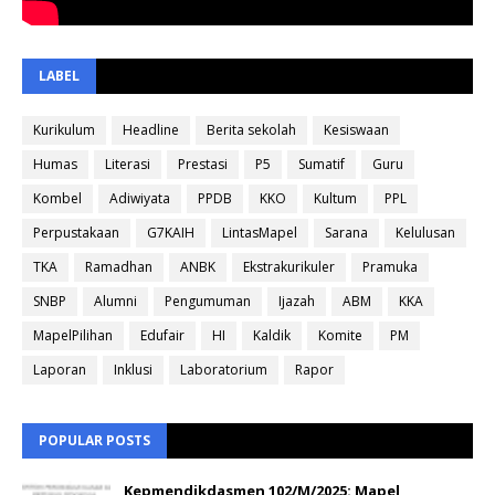
LABEL
Kurikulum
Headline
Berita sekolah
Kesiswaan
Humas
Literasi
Prestasi
P5
Sumatif
Guru
Kombel
Adiwiyata
PPDB
KKO
Kultum
PPL
Perpustakaan
G7KAIH
LintasMapel
Sarana
Kelulusan
TKA
Ramadhan
ANBK
Ekstrakurikuler
Pramuka
SNBP
Alumni
Pengumuman
Ijazah
ABM
KKA
MapelPilihan
Edufair
HI
Kaldik
Komite
PM
Laporan
Inklusi
Laboratorium
Rapor
POPULAR POSTS
Kepmendikdasmen 102/M/2025: Mapel