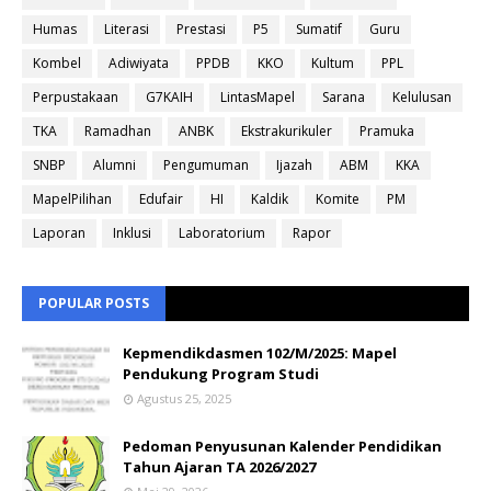
Humas
Literasi
Prestasi
P5
Sumatif
Guru
Kombel
Adiwiyata
PPDB
KKO
Kultum
PPL
Perpustakaan
G7KAIH
LintasMapel
Sarana
Kelulusan
TKA
Ramadhan
ANBK
Ekstrakurikuler
Pramuka
SNBP
Alumni
Pengumuman
Ijazah
ABM
KKA
MapelPilihan
Edufair
HI
Kaldik
Komite
PM
Laporan
Inklusi
Laboratorium
Rapor
POPULAR POSTS
Kepmendikdasmen 102/M/2025: Mapel
Pendukung Program Studi
Agustus 25, 2025
Pedoman Penyusunan Kalender Pendidikan
Tahun Ajaran TA 2026/2027