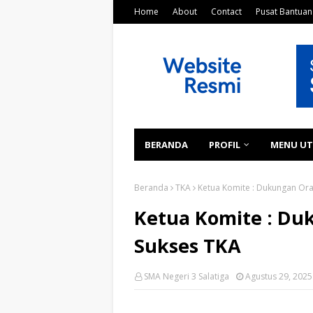
Home
About
Contact
Pusat Bantuan
BERANDA
PROFIL
MENU U
Beranda
TKA
Ketua Komite : Dukungan Ora
Ketua Komite : Du
Sukses TKA
SMA Negeri 3 Salatiga
Agustus 29, 2025