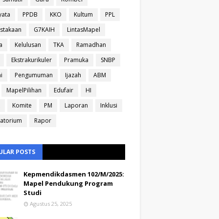
yata
PPDB
KKO
Kultum
PPL
stakaan
G7KAIH
LintasMapel
a
Kelulusan
TKA
Ramadhan
Ekstrakurikuler
Pramuka
SNBP
i
Pengumuman
Ijazah
ABM
MapelPilihan
Edufair
HI
Komite
PM
Laporan
Inklusi
atorium
Rapor
ULAR POSTS
Kepmendikdasmen 102/M/2025:
Mapel Pendukung Program
Studi
Agustus 25, 2025