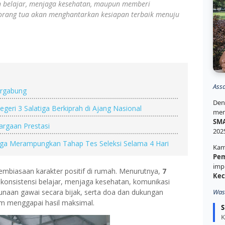
n belajar, menjaga kesehatan, maupun memberi
an orang tua akan menghantarkan kesiapan terbaik menuju
Ass
ergabung
Den
geri 3 Salatiga Berkiprah di Ajang Nasional
mem
SMA
hargaan Prestasi
202
ga Merampungkan Tahap Tes Seleksi Selama 4 Hari
Kam
Pem
imp
pembiasaan karakter positif di rumah. Menurutnya,
7
Kec
, konsistensi belajar, menjaga kesehatan, komunikasi
aan gawai secara bijak, serta doa dan dukungan
Was
lam menggapai hasil maksimal.
S
K