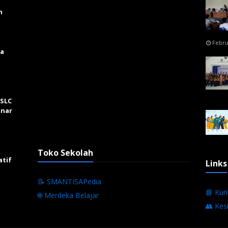
n
Febru
ga
 SLC
inar
Toko Sekolah
atif
Links
📝 SMANTISAPedia
📘 Kur
🌐 Merdeka Belajar
👥 Kes