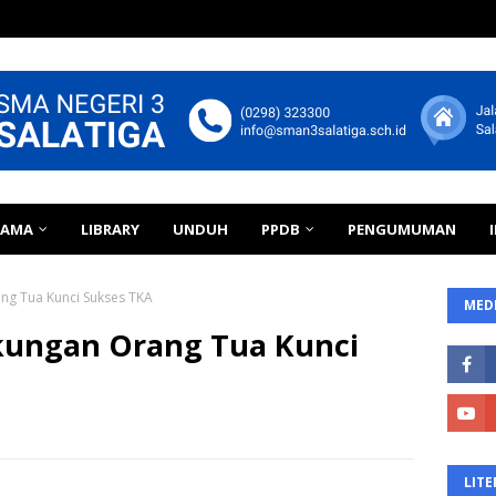
TAMA
LIBRARY
UNDUH
PPDB
PENGUMUMAN
ng Tua Kunci Sukses TKA
MEDI
kungan Orang Tua Kunci
LITE