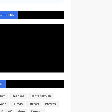
CRIBE US
EL
ulum
Headline
Berita sekolah
waan
Humas
Literasi
Prestasi
Sumatif
Guru
Kombel