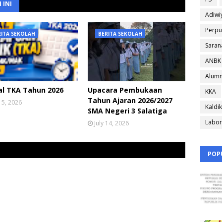
 INI
Adiwi
Perpu
RITA SEKOLAH
BERITA SEKOLAH
Saran
ANBK
Alumn
al TKA Tahun 2026
Upacara Pembukaan
KKA
Tahun Ajaran 2026/2027
 15, 2026
Kaldik
SMA Negeri 3 Salatiga
Labor
July 14, 2026
POP