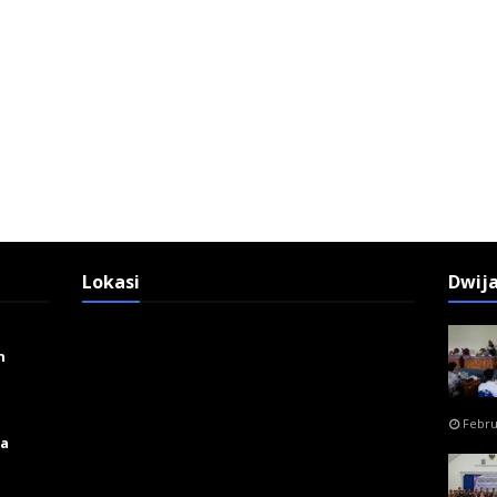
Lokasi
Dwij
n
Febru
ga