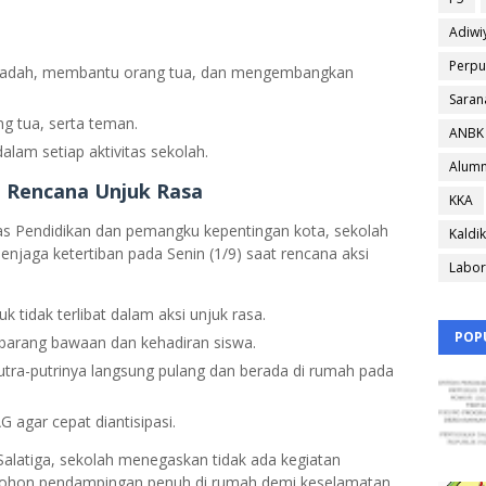
Adiwi
Perpu
, ibadah, membantu orang tua, dan mengembangkan
Saran
g tua, serta teman.
ANBK
lam setiap aktivitas sekolah.
Alumn
 Rencana Unjuk Rasa
KKA
as Pendidikan dan pemangku kepentingan kota, sekolah
Kaldik
jaga ketertiban pada Senin (1/9) saat rencana aksi
Labor
 tidak terlibat dalam aksi unjuk rasa.
POP
barang bawaan dan kehadiran siswa.
ra-putrinya langsung pulang dan berada di rumah pada
 agar cepat diantisipasi.
Salatiga, sekolah menegaskan tidak ada kegiatan
mohon pendampingan penuh di rumah demi keselamatan