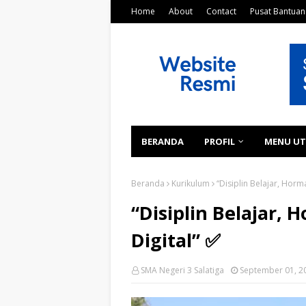
Home
About
Contact
Pusat Bantuan
BERANDA
PROFIL
MENU U
Beranda
Kurikulum
“Disiplin Belajar, Horma
“Disiplin Belajar, 
Digital” ✅
SMA Negeri 3 Salatiga
September 01, 2