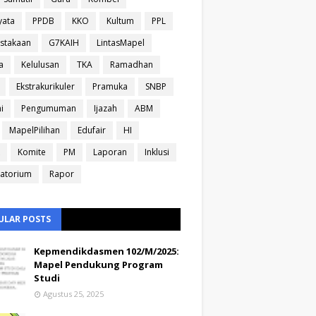
yata
PPDB
KKO
Kultum
PPL
stakaan
G7KAIH
LintasMapel
a
Kelulusan
TKA
Ramadhan
Ekstrakurikuler
Pramuka
SNBP
i
Pengumuman
Ijazah
ABM
MapelPilihan
Edufair
HI
Komite
PM
Laporan
Inklusi
atorium
Rapor
ULAR POSTS
Kepmendikdasmen 102/M/2025:
Mapel Pendukung Program
Studi
Agustus 25, 2025