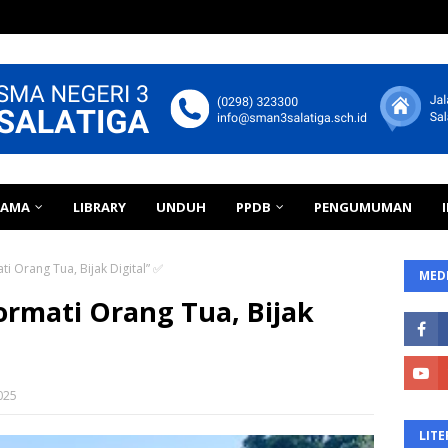
TAMA
LIBRARY
UNDUH
PPDB
PENGUMUMAN
ti Orang Tua, Bijak Digital” ✅
MEDI
Hormati Orang Tua, Bijak
025
LITE