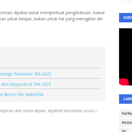
formasi dipakai untuk memperkuat pengetahuan. Gawai
SUBS
n untuk belajar, bukan untuk hal yang merugikan diri
Salatiga Tuntaskan TKA 2025
, dan Kejujuran di TKA 2025
adi Bersih TKA SMANTISA
LAB
lajaran dan masa depan. Bijaklah bermedia sosial—
Kurik
Kesis
P5