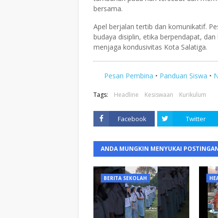
bersama.
Apel berjalan tertib dan komunikatif. 
budaya disiplin, etika berpendapat, dan
menjaga kondusivitas Kota Salatiga.
Pesan Pembina
•
Panduan Siswa
•
N
Tags:
Headline
Kesiswaan
Kurikulum
Facebook
Twitter
ANDA MUNGKIN MENYUKAI POSTINGAN
BERITA SEKOLAH
HE