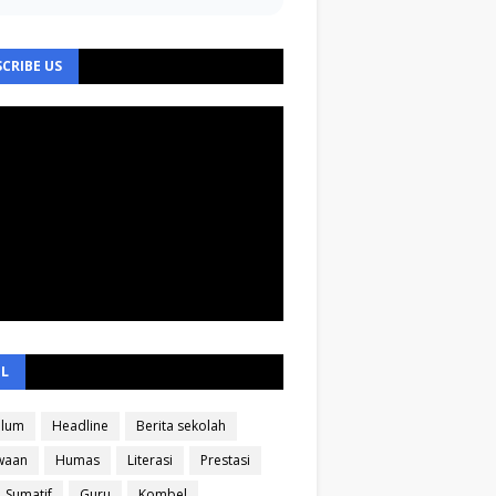
CRIBE US
EL
ulum
Headline
Berita sekolah
waan
Humas
Literasi
Prestasi
Sumatif
Guru
Kombel