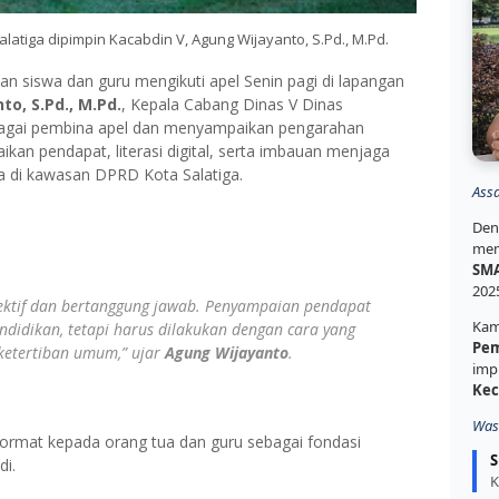
latiga dipimpin Kacabdin V, Agung Wijayanto, S.Pd., M.Pd.
n siswa dan guru mengikuti apel Senin pagi di lapangan
o, S.Pd., M.Pd.
, Kepala Cabang Dinas V Dinas
bagai pembina apel dan menyampaikan pengarahan
aikan pendapat, literasi digital, serta imbauan menjaga
sa di kawasan DPRD Kota Salatiga.
Ass
Den
mem
SMA
202
ektif
dan
bertanggung jawab
. Penyampaian pendapat
Kam
didikan, tetapi harus dilakukan dengan cara yang
Pem
 ketertiban umum,” ujar
Agung Wijayanto
.
imp
Kec
Was
ormat kepada orang tua dan guru sebagai fondasi
S
di.
K