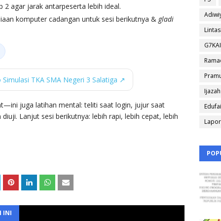
 2 agar jarak antarpeserta lebih ideal.
Adiwi
diaan komputer cadangan untuk sesi berikutnya &
gladi
Linta
G7KA
Rama
Pram
o Simulasi TKA SMA Negeri 3 Salatiga ↗
Ijazah
ini juga latihan mental: teliti saat login, jujur saat
Edufa
uji. Lanjut sesi berikutnya: lebih rapi, lebih cepat, lebih
Lapo
POP
 INI