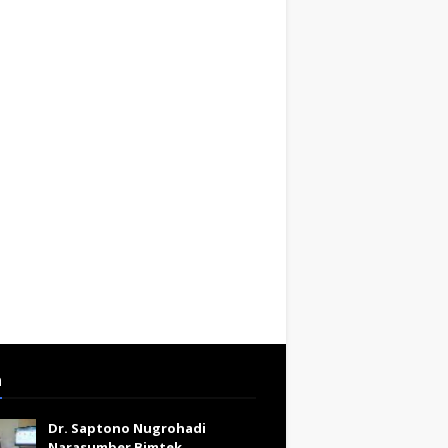
a
Dr. Saptono Nugrohadi
Narasumber Bimtek