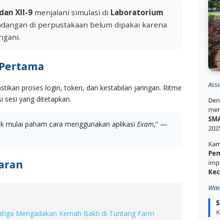
 dan XII-9
menjalani simulasi di
Laboratorium
cadangan di perpustakaan belum dipakai karena
ngani.
 Pertama
Ass
ikan proses login, token, dan kestabilan jaringan. Ritme
 sesi yang ditetapkan.
Den
mem
SMA
nak mulai paham cara menggunakan aplikasi
Exam
,” —
202
Kam
Pem
aran
imp
Kec
Was
S
K
atiga Mengadakan Kemah Bakti di Tuntang Farm