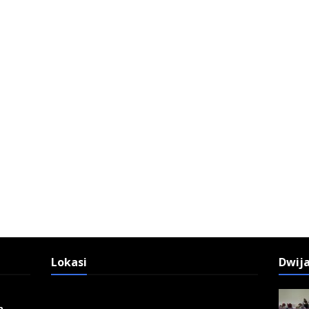
Lokasi
Dwij
n