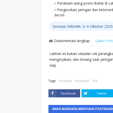
Penataan ulang posisi duduk di Lab
Pengecekan jaringan dan keterse
bersih
.
Simulasi SMA/MA: 6–9 Oktober 2025
📸 Dokumentasi lengkap:
Galeri Fot
Latihan ini bukan sekadar cek perangkat—
mengerjakan, dan tenang saat jaringan di
siap.
Tags:
Headline
Kurikulum
TKA
Facebook
Twitter
ANDA MUNGKIN MENYUKAI POSTINGAN