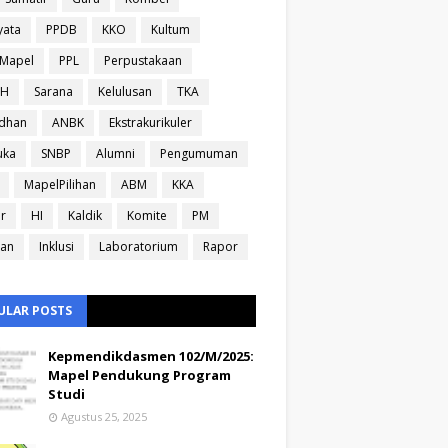
yata
PPDB
KKO
Kultum
sMapel
PPL
Perpustakaan
IH
Sarana
Kelulusan
TKA
dhan
ANBK
Ekstrakurikuler
uka
SNBP
Alumni
Pengumuman
MapelPilihan
ABM
KKA
ir
HI
Kaldik
Komite
PM
ran
Inklusi
Laboratorium
Rapor
ULAR POSTS
Kepmendikdasmen 102/M/2025:
Mapel Pendukung Program
Studi
Agustus 25, 2025