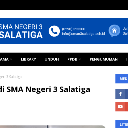
TAMA
LIBRARY
UNDUH
PPDB
PENGUMUMAN
eri 3 Salatiga
MEDI
di SMA Negeri 3 Salatiga
5
LITE