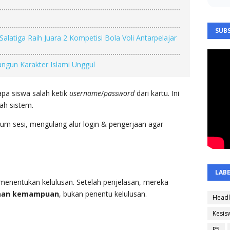
5
SUBS
alatiga Raih Juara 2 Kompetisi Bola Voli Antarpelajar
ngun Karakter Islami Unggul
apa siswa salah ketik
username
/
password
dari kartu. Ini
ah sistem.
um sesi, mengulang alur login & pengerjaan agar
LAB
enentukan kelulusan. Setelah penjelasan, mereka
aan kemampuan
, bukan penentu kelulusan.
Headl
Kesis
P5