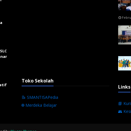
Febru
ga
 SLC
inar
Toko Sekolah
atif
Links
📝 SMANTISAPedia
📘 Kur
🌐 Merdeka Belajar
👥 Kes