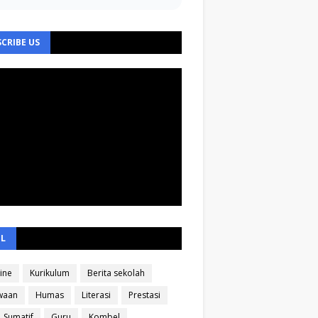
CRIBE US
EL
ine
Kurikulum
Berita sekolah
waan
Humas
Literasi
Prestasi
Sumatif
Guru
Kombel