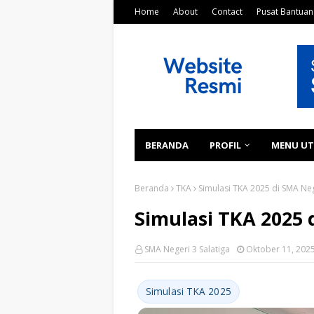
Home
About
Contact
Pusat Bantuan
BERANDA
PROFIL
MENU U
Beranda
TKA
Simulasi TKA 2025 di SMA Neg
Simulasi TKA 2025 
SMA Negeri 3 Salatiga
Oktober 11, 202
Simulasi TKA 2025