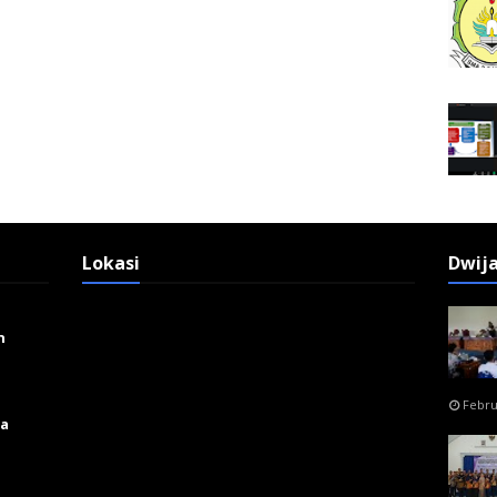
Lokasi
Dwij
n
Febru
ga