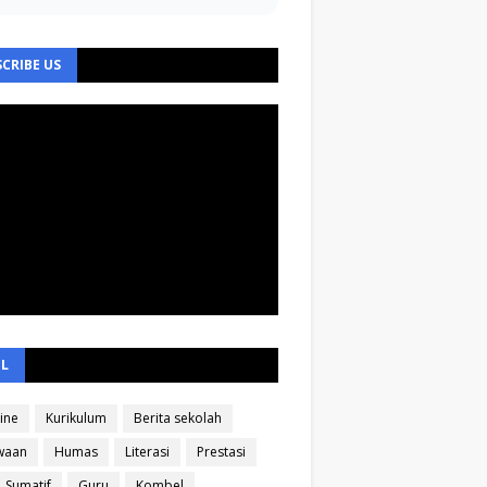
CRIBE US
EL
ine
Kurikulum
Berita sekolah
waan
Humas
Literasi
Prestasi
Sumatif
Guru
Kombel