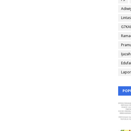
Adiwi
Linta
G7KA
Rama
Pram
Ijazah
Edufa
Lapo
POP