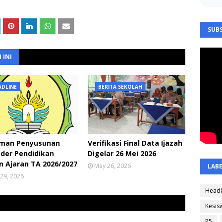
SUBS
 INI
ADLINE
BERITA SEKOLAH
man Penyusunan
Verifikasi Final Data Ijazah
der Pendidikan
Digelar 26 Mei 2026
 Ajaran TA 2026/2027
May 26, 2026
LAB
29, 2026
Headl
Kesis
P5