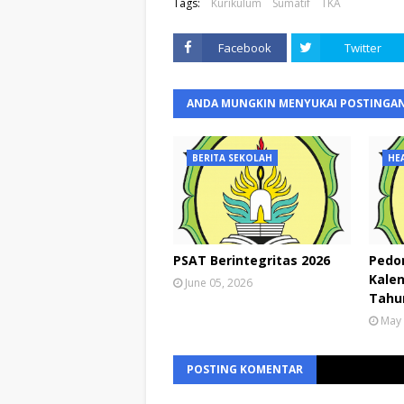
Tags:
Kurikulum
Sumatif
TKA
Facebook
Twitter
ANDA MUNGKIN MENYUKAI POSTINGAN
BERITA SEKOLAH
HE
PSAT Berintegritas 2026
Pedo
Kalen
June 05, 2026
Tahun
May 
POSTING KOMENTAR