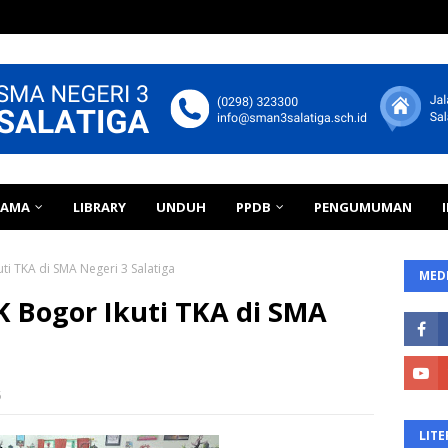
TAMA
LIBRARY
UNDUH
PPDB
PENGUMUMAN
ti TKA di SMA Negeri 3 Salatiga
MEDI
 Bogor Ikuti TKA di SMA
5
LITE