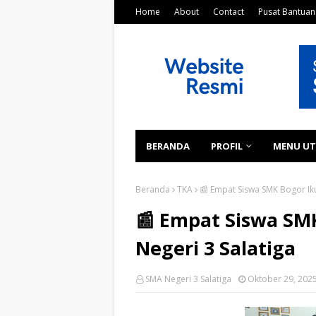
Home
About
Contact
Pusat Bantuan
BERANDA
PROFIL
MENU U
Beranda
TKA
📰 Empat Siswa SMK Bogor Iku
📰 Empat Siswa SMK
Negeri 3 Salatiga
SMA Negeri 3 Salatiga
Oktober 29, 202