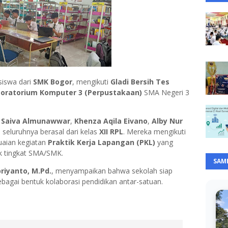
iswa dari
SMK Bogor
, mengikuti
Gladi Bersih Tes
oratorium Komputer 3 (Perpustakaan)
SMA Negeri 3
n Saiva Almunawwar
,
Khenza Aqila Eivano
,
Alby Nur
, seluruhnya berasal dari kelas
XII RPL
. Mereka mengikuti
suaian kegiatan
Praktik Kerja Lapangan (PKL)
yang
k tingkat SMA/SMK.
SAM
priyanto, M.Pd.
, menyampaikan bahwa sekolah siap
ebagai bentuk kolaborasi pendidikan antar-satuan.