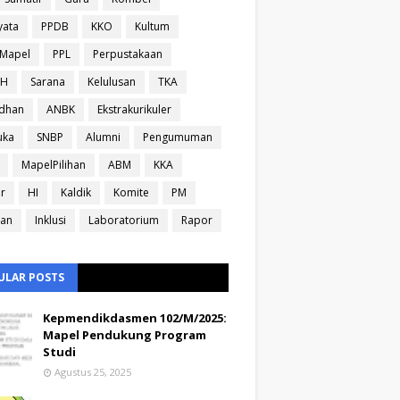
yata
PPDB
KKO
Kultum
sMapel
PPL
Perpustakaan
IH
Sarana
Kelulusan
TKA
dhan
ANBK
Ekstrakurikuler
uka
SNBP
Alumni
Pengumuman
MapelPilihan
ABM
KKA
ir
HI
Kaldik
Komite
PM
ran
Inklusi
Laboratorium
Rapor
ULAR POSTS
Kepmendikdasmen 102/M/2025:
Mapel Pendukung Program
Studi
Agustus 25, 2025