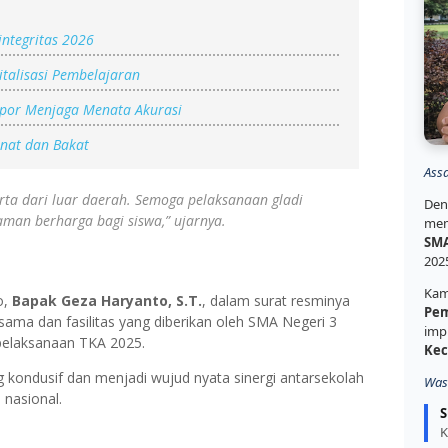
ntegritas 2026
italisasi Pembelajaran
Rapor Menjaga Menata Akurasi
inat dan Bakat
Ass
erta dari luar daerah. Semoga pelaksanaan gladi
Den
man berharga bagi siswa,” ujarnya.
mem
SMA
202
Kam
o,
Bapak Geza Haryanto, S.T.
, dalam surat resminya
Pem
sama dan fasilitas yang diberikan oleh SMA Negeri 3
imp
pelaksanaan TKA 2025.
Kec
ng kondusif dan menjadi wujud nyata sinergi antarsekolah
Was
nasional.
S
K