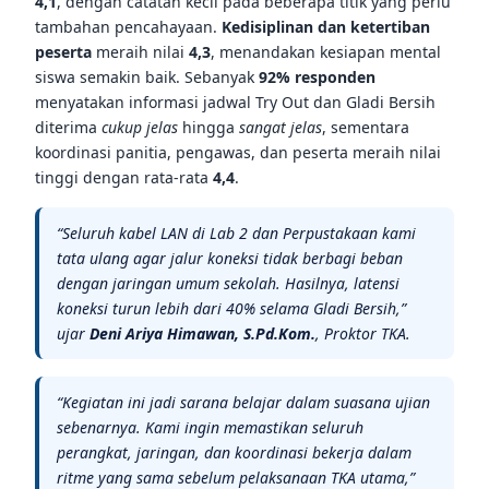
4,1
, dengan catatan kecil pada beberapa titik yang perlu
tambahan pencahayaan.
Kedisiplinan dan ketertiban
peserta
meraih nilai
4,3
, menandakan kesiapan mental
siswa semakin baik. Sebanyak
92% responden
menyatakan informasi jadwal Try Out dan Gladi Bersih
diterima
cukup jelas
hingga
sangat jelas
, sementara
koordinasi panitia, pengawas, dan peserta meraih nilai
tinggi dengan rata-rata
4,4
.
“Seluruh kabel LAN di Lab 2 dan Perpustakaan kami
tata ulang agar jalur koneksi tidak berbagi beban
dengan jaringan umum sekolah. Hasilnya, latensi
koneksi turun lebih dari 40% selama Gladi Bersih,”
ujar
Deni Ariya Himawan, S.Pd.Kom.
, Proktor TKA.
“Kegiatan ini jadi sarana belajar dalam suasana ujian
sebenarnya. Kami ingin memastikan seluruh
perangkat, jaringan, dan koordinasi bekerja dalam
ritme yang sama sebelum pelaksanaan TKA utama,”