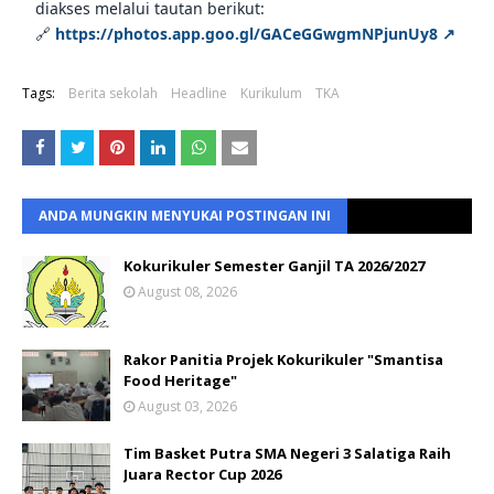
diakses melalui tautan berikut:
🔗
https://photos.app.goo.gl/GACeGGwgmNPjunUy8 ↗
Tags:
Berita sekolah
Headline
Kurikulum
TKA
ANDA MUNGKIN MENYUKAI POSTINGAN INI
Kokurikuler Semester Ganjil TA 2026/2027
August 08, 2026
Rakor Panitia Projek Kokurikuler "Smantisa
Food Heritage"
August 03, 2026
Tim Basket Putra SMA Negeri 3 Salatiga Raih
Juara Rector Cup 2026