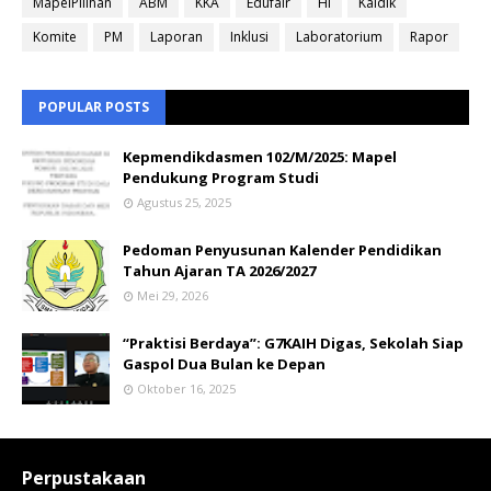
MapelPilihan
ABM
KKA
Edufair
HI
Kaldik
Komite
PM
Laporan
Inklusi
Laboratorium
Rapor
POPULAR POSTS
Kepmendikdasmen 102/M/2025: Mapel
Pendukung Program Studi
Agustus 25, 2025
Pedoman Penyusunan Kalender Pendidikan
Tahun Ajaran TA 2026/2027
Mei 29, 2026
“Praktisi Berdaya”: G7KAIH Digas, Sekolah Siap
Gaspol Dua Bulan ke Depan
Oktober 16, 2025
Perpustakaan