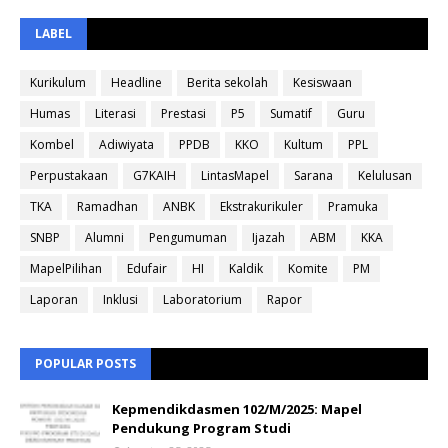
LABEL
Kurikulum
Headline
Berita sekolah
Kesiswaan
Humas
Literasi
Prestasi
P5
Sumatif
Guru
Kombel
Adiwiyata
PPDB
KKO
Kultum
PPL
Perpustakaan
G7KAIH
LintasMapel
Sarana
Kelulusan
TKA
Ramadhan
ANBK
Ekstrakurikuler
Pramuka
SNBP
Alumni
Pengumuman
Ijazah
ABM
KKA
MapelPilihan
Edufair
HI
Kaldik
Komite
PM
Laporan
Inklusi
Laboratorium
Rapor
POPULAR POSTS
Kepmendikdasmen 102/M/2025: Mapel
Pendukung Program Studi