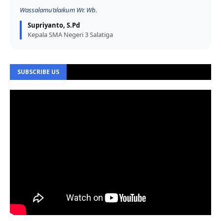
Wassalamu’alaikum Wr. Wb.
Supriyanto, S.Pd
Kepala SMA Negeri 3 Salatiga
SUBSCRIBE US