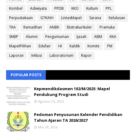
Kombel
Adiwiyata
PPDB
KKO
Kultum
PPL
Perpustakaan
G7KAIH
LintasMapel
Sarana
Kelulusan
TKA
Ramadhan
ANBK
Ekstrakurikuler
Pramuka
SNBP
Alumni
Pengumuman
Ijazah
ABM
KKA
MapelPilihan
Edufair
HI
Kaldik
Komite
PM
Laporan
Inklusi
Laboratorium
Rapor
POPULAR POSTS
Kepmendikdasmen 102/M/2025: Mapel
Pendukung Program Studi
Agustus 25, 2025
Pedoman Penyusunan Kalender Pendidikan
Tahun Ajaran TA 2026/2027
Mei 29, 2026