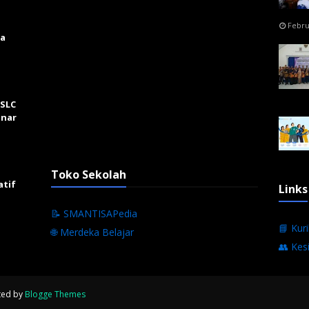
Febru
ga
 SLC
inar
Toko Sekolah
atif
Links
📝 SMANTISAPedia
📘 Kur
🌐 Merdeka Belajar
👥 Kes
ted by
Blogge Themes