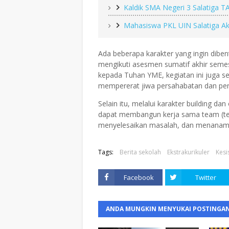
Kaldik SMA Negeri 3 Salatiga T
Mahasiswa PKL UIN Salatiga Ak
Ada beberapa karakter yang ingin diben
mengikuti asesmen sumatif akhir semest
kepada Tuhan YME, kegiatan ini juga s
mempererat jiwa persahabatan dan pe
Selain itu, melalui karakter building 
dapat membangun kerja sama team (t
menyelesaikan masalah, dan menanamka
Tags:
Berita sekolah
Ekstrakurikuler
Kes
Facebook
Twitter
ANDA MUNGKIN MENYUKAI POSTINGAN