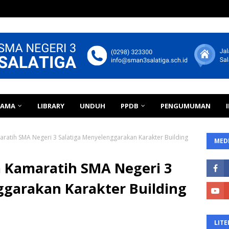
TAMA
LIBRARY
UNDUH
PPDB
PENGUMUMAN
atih SMA Negeri 3 Salatiga Menyelenggarakan Karakter Building
MEDI
 Kamaratih SMA Negeri 3
ggarakan Karakter Building
LITE