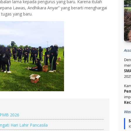
alan lama kepada pengurus yang baru. Karena itulah
marpana Lawas, Andhikara Anyar” yang berarti menghargai
tugas yang baru.
Ass
Den
mem
SMA
202
Kam
Pem
imp
Kec
Was
 SPMB 2026
S
gati Hari Lahir Pancasila
K