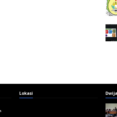
Lokasi
Dwij
n