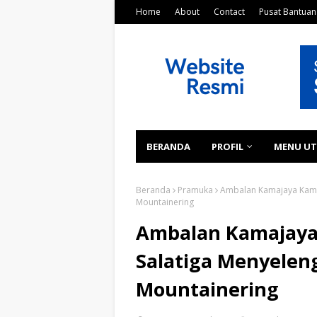
Home
About
Contact
Pusat Bantuan
BERANDA
PROFIL
MENU U
Beranda
Pramuka
Ambalan Kamajaya Kamar
Mountainering
Ambalan Kamajaya
Salatiga Menyelen
Mountainering