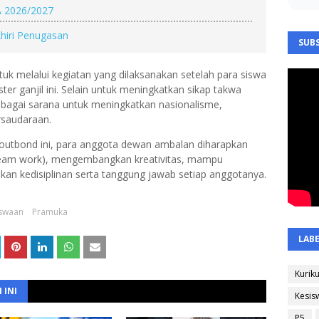
A 2026/2027
hiri Penugasan
SUBS
tuk melalui kegiatan yang dilaksanakan setelah para siswa
er ganjil ini. Selain untuk meningkatkan sikap takwa
ebagai sarana untuk meningkatkan nasionalisme,
rsaudaraan.
dan outbond ini, para anggota dewan ambalan diharapkan
eam work), mengembangkan kreativitas, mampu
n kedisiplinan serta tanggung jawab setiap anggotanya.
iswaan
Pramuka
LAB
Kurik
 INI
Kesis
P5