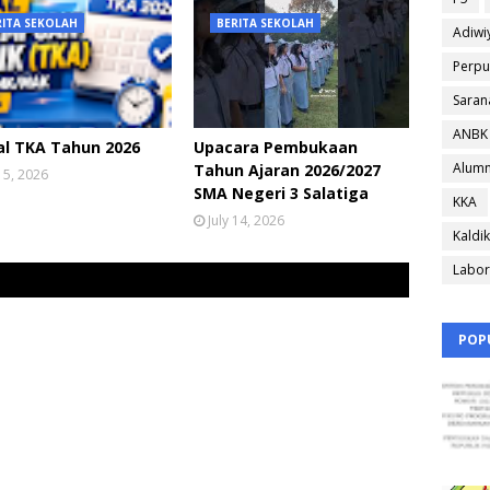
RITA SEKOLAH
BERITA SEKOLAH
Adiwi
Perpu
Saran
ANBK
al TKA Tahun 2026
Upacara Pembukaan
Alumn
Tahun Ajaran 2026/2027
 15, 2026
SMA Negeri 3 Salatiga
KKA
July 14, 2026
Kaldik
Labor
POP