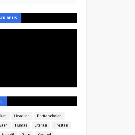
CRIBE US
EL
ulum
Headline
Berita sekolah
waan
Humas
Literasi
Prestasi
Sumatif
Guru
Kombel