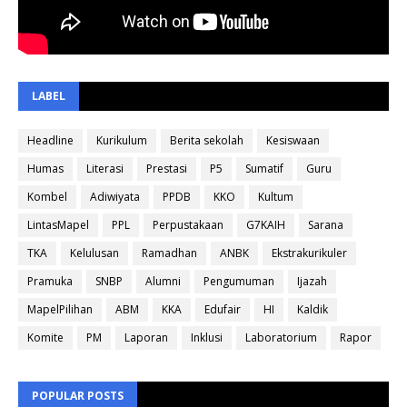
LABEL
Headline
Kurikulum
Berita sekolah
Kesiswaan
Humas
Literasi
Prestasi
P5
Sumatif
Guru
Kombel
Adiwiyata
PPDB
KKO
Kultum
LintasMapel
PPL
Perpustakaan
G7KAIH
Sarana
TKA
Kelulusan
Ramadhan
ANBK
Ekstrakurikuler
Pramuka
SNBP
Alumni
Pengumuman
Ijazah
MapelPilihan
ABM
KKA
Edufair
HI
Kaldik
Komite
PM
Laporan
Inklusi
Laboratorium
Rapor
POPULAR POSTS