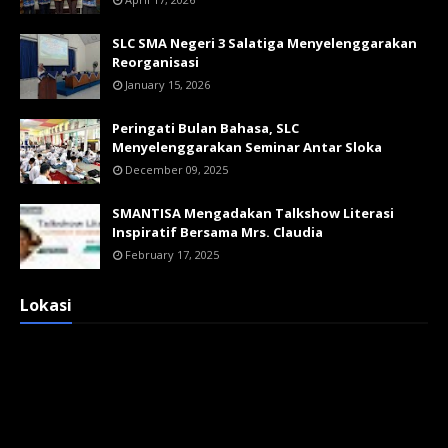
SLC SMA Negeri 3 Salatiga Menyelenggarakan
Reorganisasi
January 15, 2026
Peringati Bulan Bahasa, SLC
Menyelenggarakan Seminar Antar Sloka
December 09, 2025
SMANTISA Mengadakan Talkshow Literasi
Inspiratif Bersama Mrs. Claudia
February 17, 2025
Lokasi