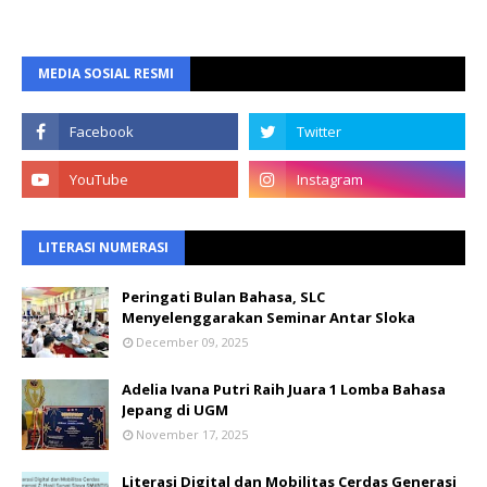
MEDIA SOSIAL RESMI
LITERASI NUMERASI
Peringati Bulan Bahasa, SLC
Menyelenggarakan Seminar Antar Sloka
December 09, 2025
Adelia Ivana Putri Raih Juara 1 Lomba Bahasa
Jepang di UGM
November 17, 2025
Literasi Digital dan Mobilitas Cerdas Generasi