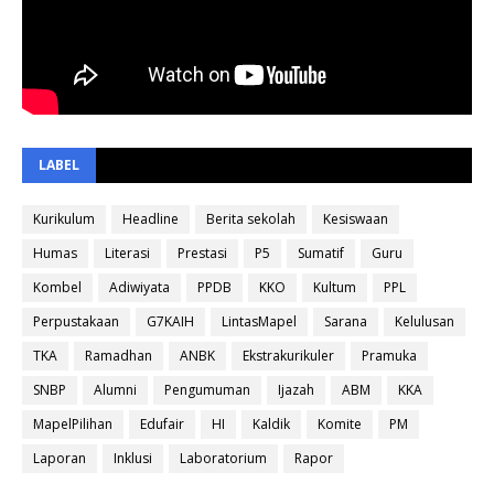
LABEL
Kurikulum
Headline
Berita sekolah
Kesiswaan
Humas
Literasi
Prestasi
P5
Sumatif
Guru
Kombel
Adiwiyata
PPDB
KKO
Kultum
PPL
Perpustakaan
G7KAIH
LintasMapel
Sarana
Kelulusan
TKA
Ramadhan
ANBK
Ekstrakurikuler
Pramuka
SNBP
Alumni
Pengumuman
Ijazah
ABM
KKA
MapelPilihan
Edufair
HI
Kaldik
Komite
PM
Laporan
Inklusi
Laboratorium
Rapor