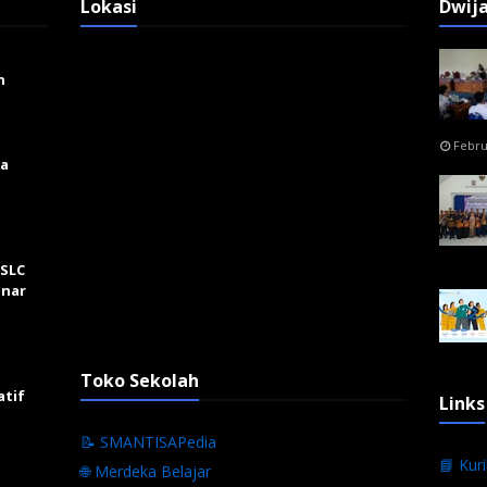
Lokasi
Dwij
n
Febru
ga
 SLC
inar
Toko Sekolah
atif
Links
📝 SMANTISAPedia
📘 Kur
🌐 Merdeka Belajar