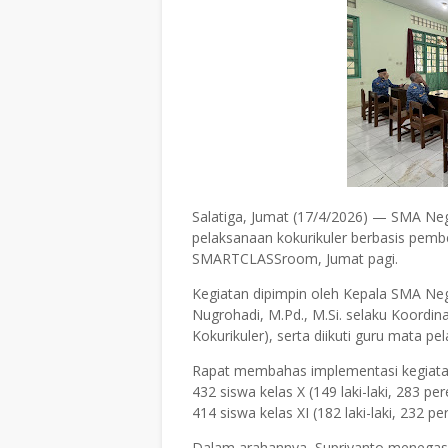
Salatiga, Jumat (17/4/2026) — SMA Nege
pelaksanaan kokurikuler berbasis pembela
SMARTCLASSroom, Jumat pagi.
Kegiatan dipimpin oleh Kepala SMA Nege
Nugrohadi, M.Pd., M.Si. selaku Koordin
Kokurikuler), serta diikuti guru mata pe
Rapat membahas implementasi kegiatan
432 siswa kelas X (149 laki-laki, 283 p
414 siswa kelas XI (182 laki-laki, 232 
Dalam arahannya, Supriyanto menegas