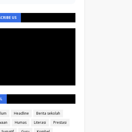
CRIBE US
EL
ulum
Headline
Berita sekolah
waan
Humas
Literasi
Prestasi
Sumatif
Guru
Kombel