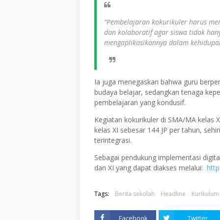
“Pembelajaran kokurikuler harus men
dan kolaboratif agar siswa tidak h
mengaplikasikannya dalam kehidupan 
Ia juga menegaskan bahwa guru berper
budaya belajar, sedangkan tenaga kep
pembelajaran yang kondusif.
Kegiatan kokurikuler di SMA/MA kelas X
kelas XI sebesar 144 JP per tahun, seh
terintegrasi.
Sebagai pendukung implementasi digita
dan XI yang dapat diakses melalui:
http
Tags:
Berita sekolah
Headline
Kurikulum
Facebook
Twitter