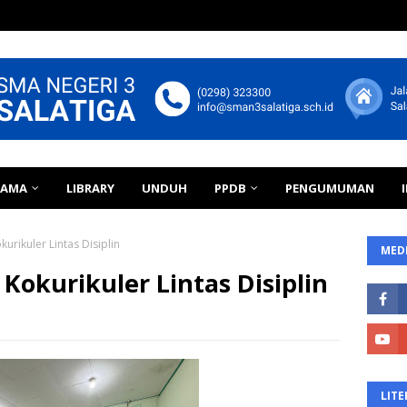
TAMA
LIBRARY
UNDUH
PPDB
PENGUMUMAN
urikuler Lintas Disiplin
MEDI
okurikuler Lintas Disiplin
LITE