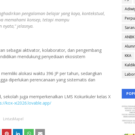
Adiwi
ghadirkan pengalaman belajar yang kaya, kontekstual,
Perpu
anya memahami konsep, tetapi mampu
nyata,” jelasnya.
Saran
ANBK
Alumn
an sebagai aktivator, kolaborator, dan pengembang
KKA
endidikan mendukung penyediaan ekosistem
Kaldik
 memiliki alokasi waktu 396 JP per tahun, sedangkan
Labor
ingga diperlukan perencanaan yang sistematis dan
POP
l, sekolah juga memperkenalkan LMS Kokurikuler kelas X
s://kox-xi2026.lovable.app/
LintasMapel