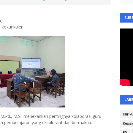
SUBS
n,
kokurikuler.
LAB
Kurik
 M.Pd., M.Si. menekankan pentingnya kolaborasi guru
n pembelajaran yang eksploratif dan bermakna.
Kesis
P5