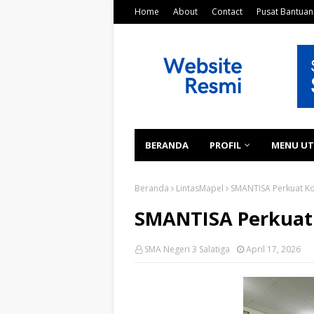
Home
About
Contact
Pusat Bantuan
BERANDA
PROFIL
MENU U
Beranda
LintasMapel
SMANTISA Perkuat Kok
SMANTISA Perkuat K
SMA Negeri 3 Salatiga
April 17, 2026