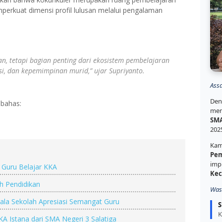
mperkuat dimensi profil lulusan melalui pengalaman
n, tetapi bagian penting dari ekosistem pembelajaran
i, dan kepemimpinan murid,” ujar Supriyanto.
Ass
Den
mbahas:
mem
SMA
202
Kam
Pem
imp
 Guru Belajar KKA
Kec
h Pendidikan
Was
pala Sekolah Apresiasi Semangat Guru
S
K
KA Istana dari SMA Negeri 3 Salatiga