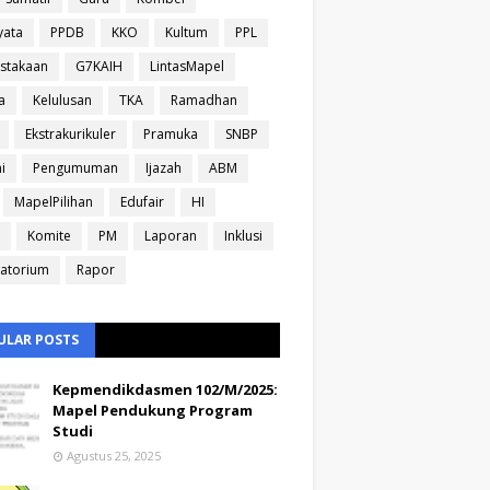
yata
PPDB
KKO
Kultum
PPL
stakaan
G7KAIH
LintasMapel
a
Kelulusan
TKA
Ramadhan
Ekstrakurikuler
Pramuka
SNBP
i
Pengumuman
Ijazah
ABM
MapelPilihan
Edufair
HI
Komite
PM
Laporan
Inklusi
atorium
Rapor
ULAR POSTS
Kepmendikdasmen 102/M/2025:
Mapel Pendukung Program
Studi
Agustus 25, 2025