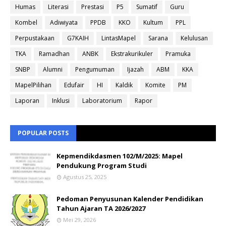
Humas
Literasi
Prestasi
P5
Sumatif
Guru
Kombel
Adiwiyata
PPDB
KKO
Kultum
PPL
Perpustakaan
G7KAIH
LintasMapel
Sarana
Kelulusan
TKA
Ramadhan
ANBK
Ekstrakurikuler
Pramuka
SNBP
Alumni
Pengumuman
Ijazah
ABM
KKA
MapelPilihan
Edufair
HI
Kaldik
Komite
PM
Laporan
Inklusi
Laboratorium
Rapor
POPULAR POSTS
Kepmendikdasmen 102/M/2025: Mapel
Pendukung Program Studi
Agustus 25, 2025
Pedoman Penyusunan Kalender Pendidikan
Tahun Ajaran TA 2026/2027
Mei 29, 2026