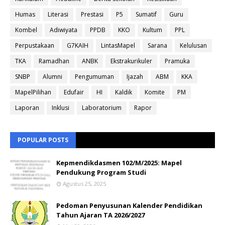
Humas
Literasi
Prestasi
P5
Sumatif
Guru
Kombel
Adiwiyata
PPDB
KKO
Kultum
PPL
Perpustakaan
G7KAIH
LintasMapel
Sarana
Kelulusan
TKA
Ramadhan
ANBK
Ekstrakurikuler
Pramuka
SNBP
Alumni
Pengumuman
Ijazah
ABM
KKA
MapelPilihan
Edufair
HI
Kaldik
Komite
PM
Laporan
Inklusi
Laboratorium
Rapor
POPULAR POSTS
Kepmendikdasmen 102/M/2025: Mapel
Pendukung Program Studi
Agustus 25, 2025
Pedoman Penyusunan Kalender Pendidikan
Tahun Ajaran TA 2026/2027