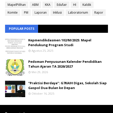
MapelPilihan
ABM
KKA
Edufair
HI
Kaldik
Komite
PM
Laporan
Inklusi
Laboratorium
Rapor
POPULAR POSTS
Kepmendikdasmen 102/M/2025: Mapel
Pendukung Program Studi
Agustus 25, 2025
Pedoman Penyusunan Kalender Pendidikan
Tahun Ajaran TA 2026/2027
Mei 29, 2026
“Praktisi Berdaya”: G7KAIH Digas, Sekolah Siap
Gaspol Dua Bulan ke Depan
Oktober 16, 2025