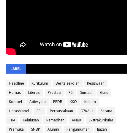
LABEL
Headline
Kurikulum
Berita sekolah
Kesiswaan
Humas
Literasi
Prestasi
P5
Sumatif
Guru
Kombel
Adiwiyata
PPDB
KKO
Kultum
LintasMapel
PPL
Perpustakaan
G7KAIH
Sarana
TKA
Kelulusan
Ramadhan
ANBK
Ekstrakurikuler
Pramuka
SNBP
Alumni
Pengumuman
Ijazah