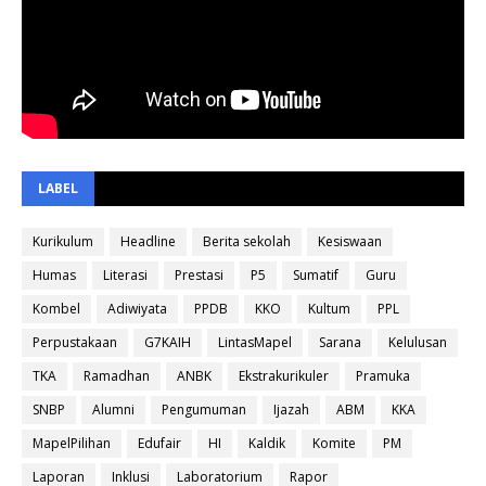
LABEL
Kurikulum
Headline
Berita sekolah
Kesiswaan
Humas
Literasi
Prestasi
P5
Sumatif
Guru
Kombel
Adiwiyata
PPDB
KKO
Kultum
PPL
Perpustakaan
G7KAIH
LintasMapel
Sarana
Kelulusan
TKA
Ramadhan
ANBK
Ekstrakurikuler
Pramuka
SNBP
Alumni
Pengumuman
Ijazah
ABM
KKA
MapelPilihan
Edufair
HI
Kaldik
Komite
PM
Laporan
Inklusi
Laboratorium
Rapor