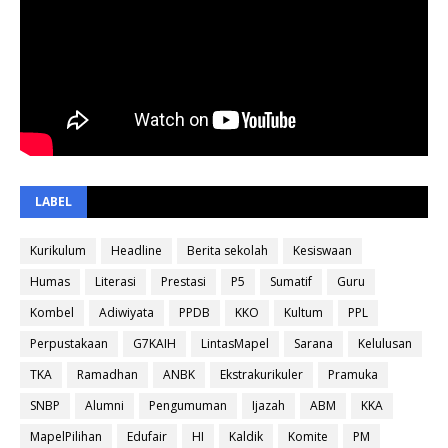
LABEL
Kurikulum
Headline
Berita sekolah
Kesiswaan
Humas
Literasi
Prestasi
P5
Sumatif
Guru
Kombel
Adiwiyata
PPDB
KKO
Kultum
PPL
Perpustakaan
G7KAIH
LintasMapel
Sarana
Kelulusan
TKA
Ramadhan
ANBK
Ekstrakurikuler
Pramuka
SNBP
Alumni
Pengumuman
Ijazah
ABM
KKA
MapelPilihan
Edufair
HI
Kaldik
Komite
PM