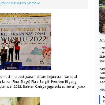
-Rapor Kurikulum Merdeka
Ass
Den
mem
SMA
202
Kam
Pem
berhasil merebut juara 1 dalam Kejuaraan Nasional 
imp
unior (Final Stage) Piala Bergilir Presiden RI yang 
Kec
ptember 2022. Bahkan Carisya juga sukses meraih juara 
Was
S
K