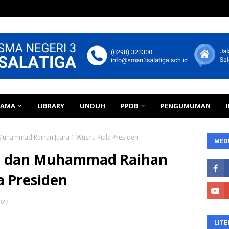
TAMA
LIBRARY
UNDUH
PPDB
PENGUMUMAN
 Muhammad Raihan Juara 1 Wushu Piala Presiden
MEDI
ya dan Muhammad Raihan
a Presiden
022
LITE