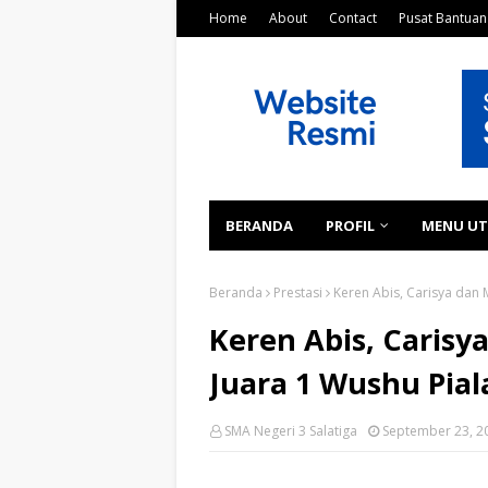
Home
About
Contact
Pusat Bantuan
BERANDA
PROFIL
MENU U
Beranda
Prestasi
Keren Abis, Carisya dan
Keren Abis, Caris
Juara 1 Wushu Pial
SMA Negeri 3 Salatiga
September 23, 2