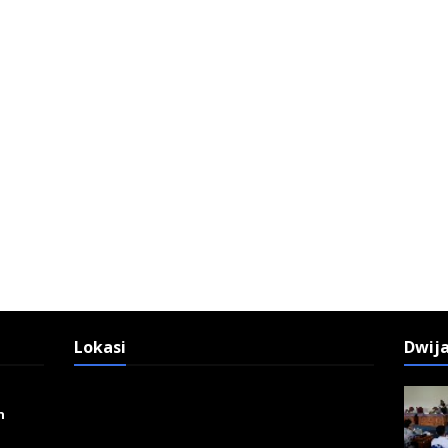
Lokasi
Dwij
n