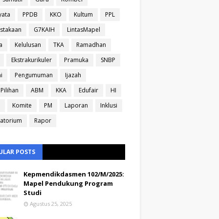
yata
PPDB
KKO
Kultum
PPL
stakaan
G7KAIH
LintasMapel
a
Kelulusan
TKA
Ramadhan
Ekstrakurikuler
Pramuka
SNBP
i
Pengumuman
Ijazah
Pilihan
ABM
KKA
Edufair
HI
Komite
PM
Laporan
Inklusi
atorium
Rapor
ULAR POSTS
Kepmendikdasmen 102/M/2025:
Mapel Pendukung Program
Studi
Agustus 25, 2025