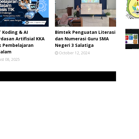
T Koding & AI
Bimtek Penguatan Literasi
dasan Artifisial KKA
dan Numerasi Guru SMA
k Pembelajaran
Negeri 3 Salatiga
alam
October 12, 2024
st 08, 2025