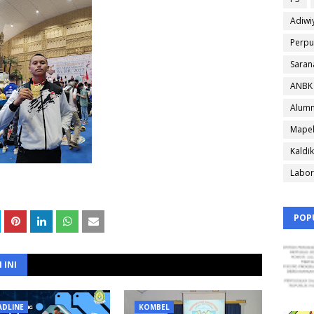
Adiwi
Perpu
Saran
ANBK
Alumn
Mapel
Kaldik
Labor
POP
 INI
ADLINE
KOMBEL