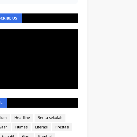
CRIBE US
EL
ulum
Headline
Berita sekolah
waan
Humas
Literasi
Prestasi
Sumatif
Guru
Kombel