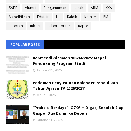
SNBP
Alumni
Pengumuman
Ijazah
ABM
KKA
MapelPilihan
Edufair
HI
Kaldik
Komite
PM
Laporan
Inklusi
Laboratorium
Rapor
POPULAR POSTS
Kepmendikdasmen 102/M/2025: Mapel
Pendukung Program Studi
Agustus 25, 2025
Pedoman Penyusunan Kalender Pendidikan
Tahun Ajaran TA 2026/2027
Mei 29, 2026
“Praktisi Berdaya”: G7KAIH Digas, Sekolah Siap
Gaspol Dua Bulan ke Depan
Oktober 16, 2025