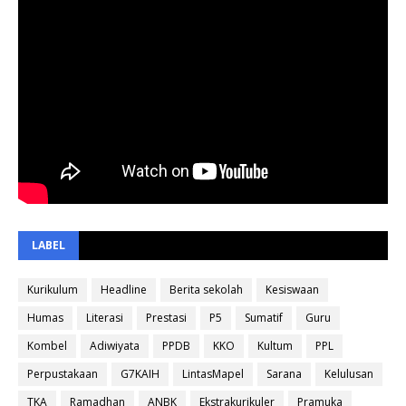
LABEL
Kurikulum
Headline
Berita sekolah
Kesiswaan
Humas
Literasi
Prestasi
P5
Sumatif
Guru
Kombel
Adiwiyata
PPDB
KKO
Kultum
PPL
Perpustakaan
G7KAIH
LintasMapel
Sarana
Kelulusan
TKA
Ramadhan
ANBK
Ekstrakurikuler
Pramuka