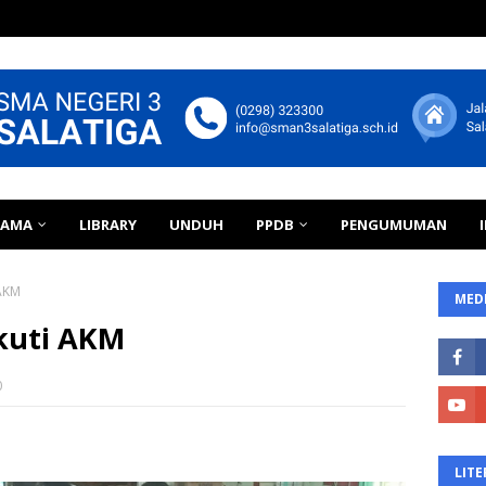
TAMA
LIBRARY
UNDUH
PPDB
PENGUMUMAN
 AKM
MEDI
kuti AKM
0
LITE