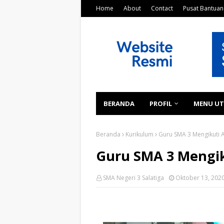
Home
About
Contact
Pusat Bantuan
BERANDA
PROFIL
MENU U
Beranda
Kurikulum
Guru SMA 3 Mengikuti
Guru SMA 3 Mengi
SMA Negeri 3 Salatiga
Oktober 13, 202