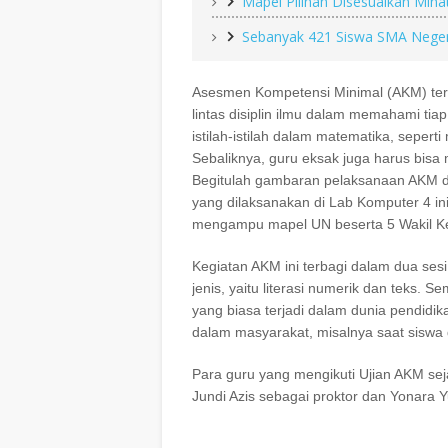
Mapel Pilihan Disesuaikan Mina
Sebanyak 421 Siswa SMA Negeri
Asesmen Kompetensi Minimal (AKM) te
lintas disiplin ilmu dalam memahami tia
istilah-istilah dalam matematika, sepert
Sebaliknya, guru eksak juga harus bis
Begitulah gambaran pelaksanaan AKM d
yang dilaksanakan di Lab Komputer 4 ini 
mengampu mapel UN beserta 5 Wakil Ke
Kegiatan AKM ini terbagi dalam dua sesi, y
jenis, yaitu literasi numerik dan teks. S
yang biasa terjadi dalam dunia pendidik
dalam masyarakat, misalnya saat siswa d
Para guru yang mengikuti Ujian AKM se
Jundi Azis sebagai proktor dan Yonara Y