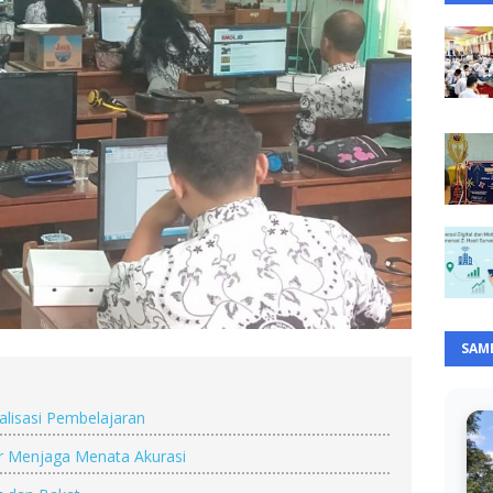
SAM
alisasi Pembelajaran
por Menjaga Menata Akurasi