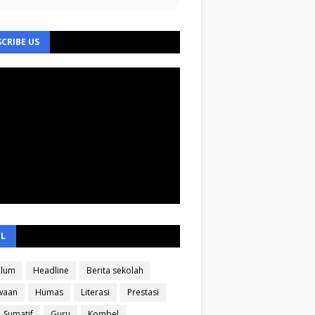
CRIBE US
EL
ulum
Headline
Berita sekolah
waan
Humas
Literasi
Prestasi
Sumatif
Guru
Kombel