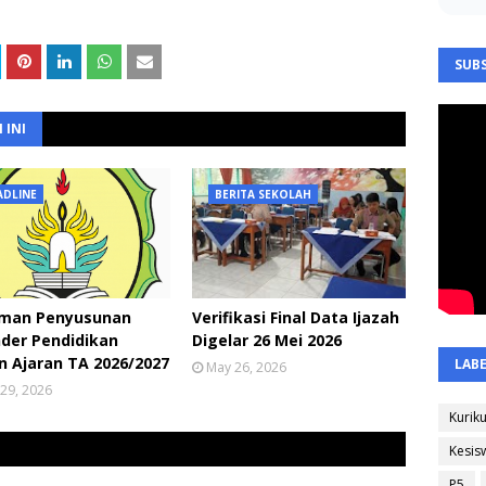
SUBS
 INI
ADLINE
BERITA SEKOLAH
man Penyusunan
Verifikasi Final Data Ijazah
der Pendidikan
Digelar 26 Mei 2026
 Ajaran TA 2026/2027
LAB
May 26, 2026
29, 2026
Kurik
Kesis
P5