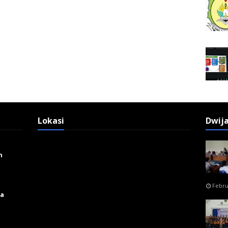
Lokasi
Dwij
n
Febru
ga