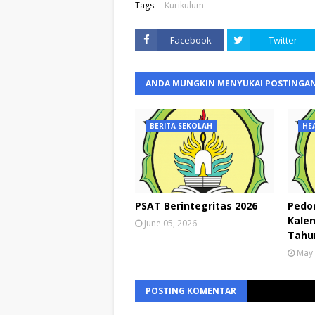
Tags:
Kurikulum
Facebook
Twitter
ANDA MUNGKIN MENYUKAI POSTINGAN
BERITA SEKOLAH
HE
PSAT Berintegritas 2026
Pedo
Kalen
June 05, 2026
Tahun
May 
POSTING KOMENTAR