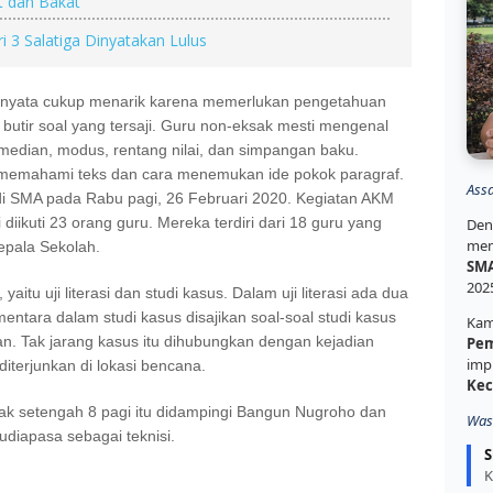
t dan Bakat
 3 Salatiga Dinyatakan Lulus
rnyata cukup menarik karena memerlukan pengetahuan
p butir soal yang tersaji. Guru non-eksak mesti mengenal
i median, modus, rentang nilai, dan simpangan baku.
a memahami teks dan cara menemukan ide pokok paragraf.
Ass
i SMA pada Rabu pagi, 26 Februari 2020. Kegiatan AKM
diikuti 23 orang guru. Mereka terdiri dari 18 guru yang
Den
mem
pala Sekolah.
SMA
202
aitu uji literasi dan studi kasus. Dalam uji literasi ada dua
ementara dalam studi kasus disajikan soal-soal studi kasus
Kam
an. Tak jarang kasus itu dihubungkan dengan kejadian
Pem
imp
iterjunkan di lokasi bencana.
Kec
jak setengah 8 pagi itu didampingi Bangun Nugroho dan
Was
udiapasa sebagai teknisi.
S
K