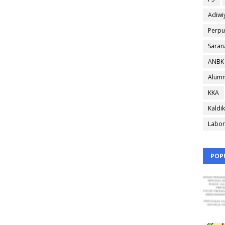
Adiwi
Perpu
Saran
ANBK
Alumn
KKA
Kaldik
Labor
POP