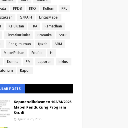
yata
PPDB
KKO
Kultum
PPL
stakaan
G7KAIH
LintasMapel
a
Kelulusan
TKA
Ramadhan
Ekstrakurikuler
Pramuka
SNBP
i
Pengumuman
Ijazah
ABM
MapelPilihan
Edufair
HI
Komite
PM
Laporan
Inklusi
atorium
Rapor
ULAR POSTS
Kepmendikdasmen 102/M/2025:
Mapel Pendukung Program
Studi
Agustus 25, 2025