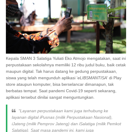
Kepala SMAN 3 Salatiga Yuliati Eko Atmojo mengatakan, saat ini
perpustakaan sekolahnya memiliki 12 ribu judul buku, baik cetak
maupun digital. Tak harus datang ke gedung perpustakaan,
siswa yang telah mengunduh aplikasi ‘
eLIBSMANTISA
‘ di Play
store ataupun komputer, bisa berselancar dimanapun, tak
berbatas tempat. Saat pandemi Covid-19 seperti sekarang,
aplikasi tersebut dinilai sangat menguntungkan.
“Layanan perpustakaan kami juga terhubung ke
layanan digital iPusnas (milik Perpustakaan Nasional),
iJateng (milik Pemprov Jateng) dan iSalatiga (milik Pemkot
Salatiga). Saat masa pandemi ini, kami juga