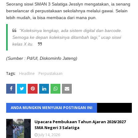
Seorang siswi SMAN 3 Salatiga Jesslyn mengatakan, ia senang
berselancar di perpustakaan sekolahnya melalui gawai. Selain
lebih mudah, ia bisa membaca dari mana pun.
“Koleksinya lengkap, ada sistem digital dan
barcode
.
Semoga ke depan koleksinya ditambah lagi,” ucap siswi
kelas X itu.
(Sumber : Pd/Ul, Diskominfo Jateng)
Tags:
Headline
Perpustakaan
ANDA MUNGKIN MENYUKAI POSTINGAN INI
Upacara Pembukaan Tahun Ajaran 2026/2027
SMA Negeri 3 Salatiga
July 14, 2026