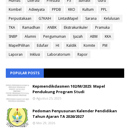
Humas
Literasi
Prestasi
P5
Sumatif
Guru
Kombel
Adiwiyata
PPDB
KKO
Kultum
PPL
Perpustakaan
G7KAIH
LintasMapel
Sarana
Kelulusan
TKA
Ramadhan
ANBK
Ekstrakurikuler
Pramuka
SNBP
Alumni
Pengumuman
Ijazah
ABM
KKA
MapelPilihan
Edufair
HI
Kaldik
Komite
PM
Laporan
Inklusi
Laboratorium
Rapor
POPULAR POSTS
Kepmendikdasmen 102/M/2025: Mapel
Pendukung Program Studi
Agustus 25, 2025
Pedoman Penyusunan Kalender Pendidikan
Tahun Ajaran TA 2026/2027
Mei 29, 2026