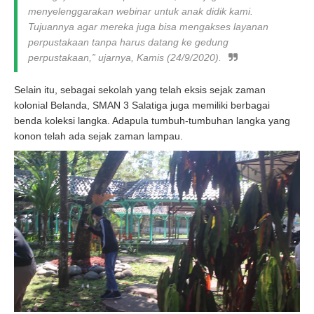
menyelenggarakan
webinar
untuk anak didik kami.
Tujuannya agar mereka juga bisa mengakses layanan
perpustakaan tanpa harus datang ke gedung
perpustakaan,” ujarnya, Kamis (24/9/2020).
Selain itu, sebagai sekolah yang telah eksis sejak zaman
kolonial Belanda, SMAN 3 Salatiga juga memiliki berbagai
benda koleksi langka. Adapula tumbuh-tumbuhan langka yang
konon telah ada sejak zaman lampau.