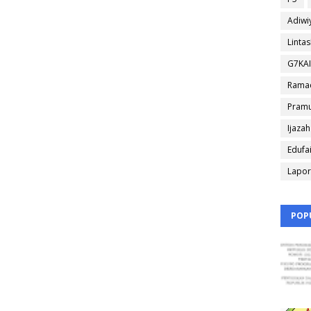
Adiwi
Linta
G7KA
Rama
Pram
Ijazah
Edufa
Lapo
POP