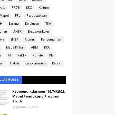
yata
PPDB
KKO
Kultum
sMapel
PPL
Perpustakaan
IH
Sarana
Kelulusan
TKA
dhan
ANBK
Ekstrakurikuler
uka
SNBP
Alumni
Pengumuman
MapelPilihan
ABM
KKA
ir
HI
Kaldik
Komite
PM
ran
Inklusi
Laboratorium
Rapor
ULAR POSTS
Kepmendikdasmen 102/M/2025:
Mapel Pendukung Program
Studi
Agustus 25, 2025