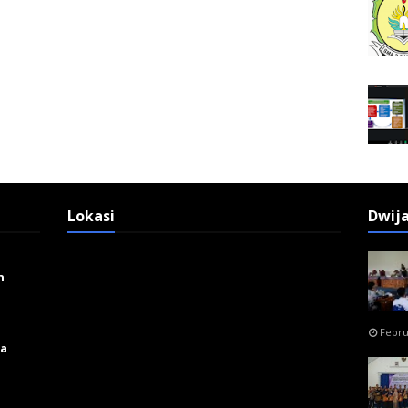
Lokasi
Dwij
n
Febru
ga