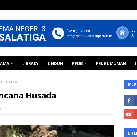
TAMA
LIBRARY
UNDUH
PPDB
PENGUMUMAN
na Husada
MEDI
encana Husada
0
LITE