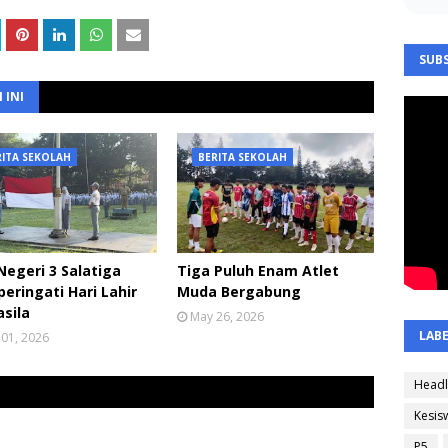
SUBS
 INI
RITA SEKOLAH
BERITA SEKOLAH
egeri 3 Salatiga
Tiga Puluh Enam Atlet
ringati Hari Lahir
Muda Bergabung
sila
May 26, 2026
LAB
 01, 2026
Headl
Kesis
P5