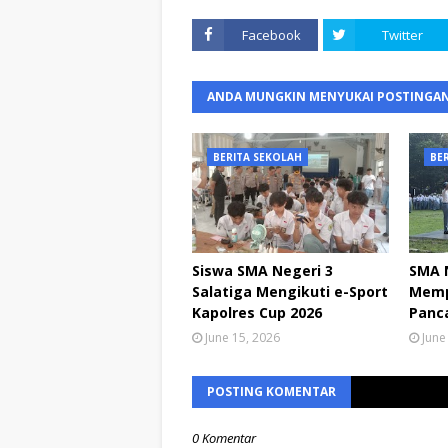
Facebook
Twitter
ANDA MUNGKIN MENYUKAI POSTINGAN
BERITA SEKOLAH
BE
Siswa SMA Negeri 3
SMA N
Salatiga Mengikuti e-Sport
Mempe
Kapolres Cup 2026
Panca
June 15, 2026
June
POSTING KOMENTAR
0 Komentar