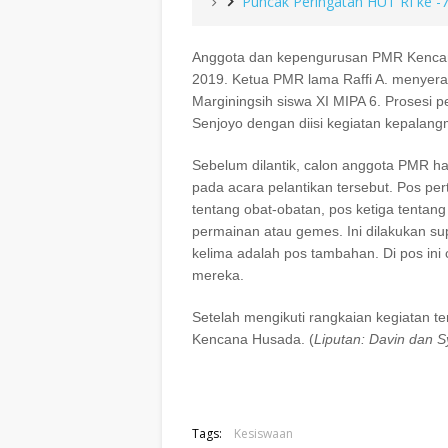
Puncak Peringatan HUT RI ke -7
Anggota dan kepengurusan PMR Kencana
2019. Ketua PMR lama Raffi A. menyer
Marginingsih siswa XI MIPA 6. Prosesi 
Senjoyo dengan diisi kegiatan kepalan
Sebelum dilantik, calon anggota PMR ha
pada acara pelantikan tersebut. Pos per
tentang obat-obatan, pos ketiga tentan
permainan atau gemes. Ini dilakukan su
kelima adalah pos tambahan. Di pos ini
mereka.
Setelah mengikuti rangkaian kegiatan t
Kencana Husada. (
Liputan: Davin dan S
Tags:
Kesiswaan