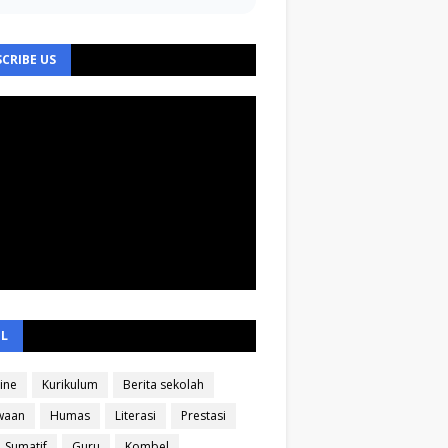
CRIBE US
EL
ine
Kurikulum
Berita sekolah
waan
Humas
Literasi
Prestasi
Sumatif
Guru
Kombel