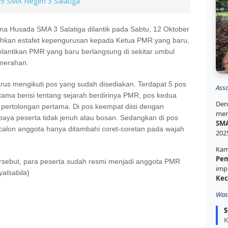
9 SMA Negeri 3 Salatiga
 Husada SMA 3 Salatiga dilantik pada Sabtu, 12 Oktober
ahkan estafet kepengurusan kepada Ketua PMR yang baru,
pelantikan PMR yang baru berlangsung di sekitar umbul
gmerahan.
rus mengikuti pos yang sudah disediakan. Terdapat 5 pos
Ass
tama berisi tentang sejarah berdirinya PMR, pos kedua
Den
g pertolongan pertama. Di pos keempat diisi dengan
mem
paya peserta tidak jenuh atau bosan. Sedangkan di pos
SMA
 calon anggota hanya ditambahi coret-coretan pada wajah
202
Kam
Pem
ersebut, para peserta sudah resmi menjadi anggota PMR
imp
yalsabila
)
Kec
Was
S
K