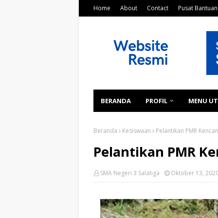
Home
About
Contact
Pusat Bantuan
BERANDA
PROFIL
MENU U
Beranda
Kesiswaan
Pelantikan PMR Kenca
Pelantikan PMR K
SMA Negeri 3 Salatiga
Oktober 13, 202