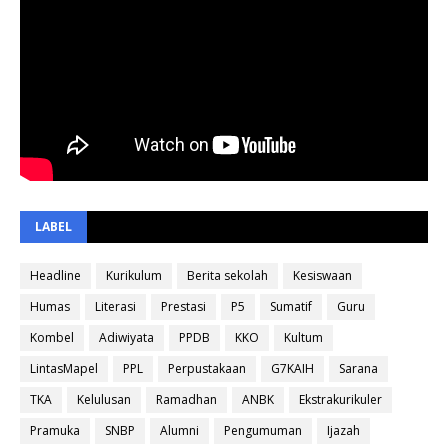
LABEL
Headline
Kurikulum
Berita sekolah
Kesiswaan
Humas
Literasi
Prestasi
P5
Sumatif
Guru
Kombel
Adiwiyata
PPDB
KKO
Kultum
LintasMapel
PPL
Perpustakaan
G7KAIH
Sarana
TKA
Kelulusan
Ramadhan
ANBK
Ekstrakurikuler
Pramuka
SNBP
Alumni
Pengumuman
Ijazah