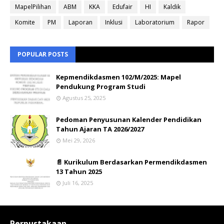
MapelPilihan
ABM
KKA
Edufair
HI
Kaldik
Komite
PM
Laporan
Inklusi
Laboratorium
Rapor
POPULAR POSTS
Kepmendikdasmen 102/M/2025: Mapel
Pendukung Program Studi
Agustus 25, 2025
Pedoman Penyusunan Kalender Pendidikan
Tahun Ajaran TA 2026/2027
Mei 29, 2026
📄 Kurikulum Berdasarkan Permendikdasmen
13 Tahun 2025
Juli 16, 2025
Perpustakaan