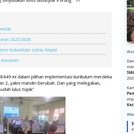
 dinyatakan lulus sebanyak 9 orang.
erentak
jaran 2025/2026
tem Kokurikuler Lintas Mapel
Ass
i Asesmen
Den
mem
SMA
449 ini dalam pilihan implementasi kurikulum merdeka 
202
an 2, yakni mandiri berubah. Dan yang melegakan, 
Kam
udah lulus topik"
Pem
imp
Kec
Was
S
K