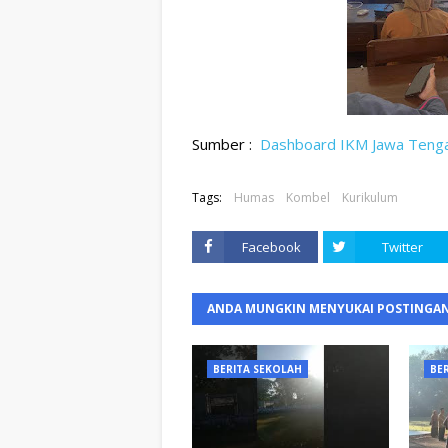
Sumber :  
Dashboard IKM Jawa Teng
Tags:
Humas
Kombel
Kurikulum
Facebook
Twitter
ANDA MUNGKIN MENYUKAI POSTINGAN
BERITA SEKOLAH
BE