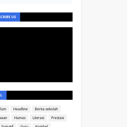
CRIBE US
EL
ulum
Headline
Berita sekolah
waan
Humas
Literasi
Prestasi
Sumatif
Guru
Kombel