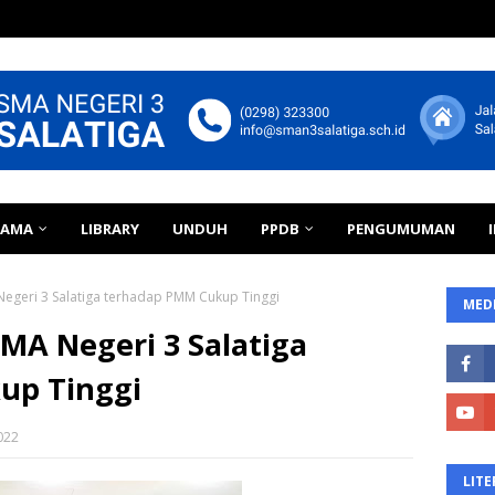
TAMA
LIBRARY
UNDUH
PPDB
PENGUMUMAN
egeri 3 Salatiga terhadap PMM Cukup Tinggi
MEDI
MA Negeri 3 Salatiga
up Tinggi
022
LITE