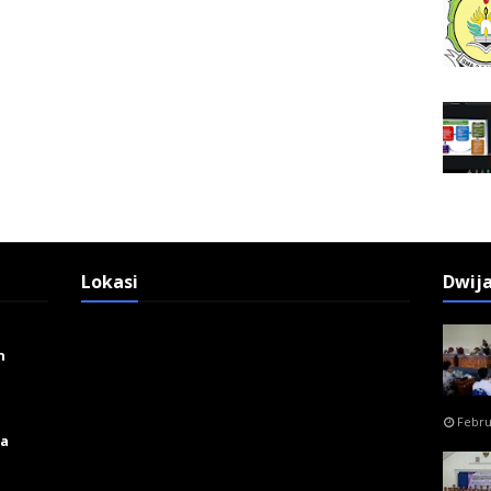
Lokasi
Dwij
n
Febru
ga