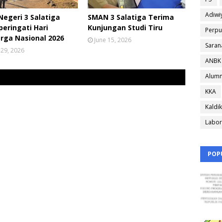
Adiwi
egeri 3 Salatiga
SMAN 3 Salatiga Terima
eringati Hari
Kunjungan Studi Tiru
Perpu
rga Nasional 2026
June 15, 2026
Saran
 29, 2026
ANBK
Alumn
KKA
Kaldik
Labor
POP