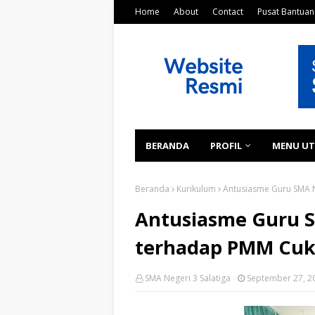
Home
About
Contact
Pusat Bantuan
BERANDA
PROFIL
MENU U
Beranda
Kurikulum
Antusiasme Guru SMA N
Antusiasme Guru S
terhadap PMM Cuk
SMA Negeri 3 Salatiga
September 27, 2