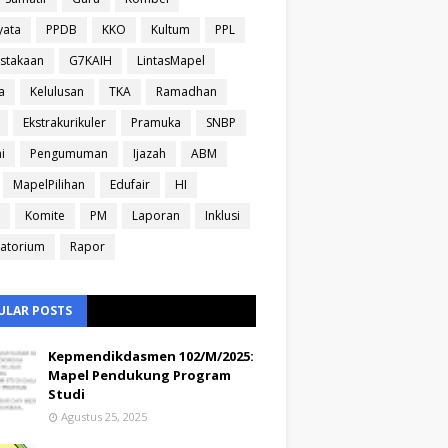
yata
PPDB
KKO
Kultum
PPL
stakaan
G7KAIH
LintasMapel
a
Kelulusan
TKA
Ramadhan
Ekstrakurikuler
Pramuka
SNBP
i
Pengumuman
Ijazah
ABM
MapelPilihan
Edufair
HI
Komite
PM
Laporan
Inklusi
atorium
Rapor
ULAR POSTS
Kepmendikdasmen 102/M/2025:
Mapel Pendukung Program
Studi
Agustus 25, 2025