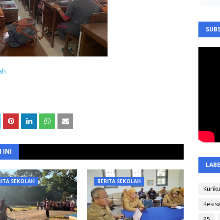
SUBS
ah
 INI
LAB
RITA SEKOLAH
BERITA SEKOLAH
Kurik
Kesis
P5