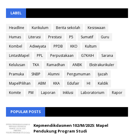
LABEL
Headline
Kurikulum
Berita sekolah
Kesiswaan
Humas
Literasi
Prestasi
P5
Sumatif
Guru
Kombel
Adiwiyata
PPDB
KKO
Kultum
LintasMapel
PPL
Perpustakaan
G7KAIH
Sarana
Kelulusan
TKA
Ramadhan
ANBK
Ekstrakurikuler
Pramuka
SNBP
Alumni
Pengumuman
Ijazah
MapelPilihan
ABM
KKA
Edufair
HI
Kaldik
Komite
PM
Laporan
Inklusi
Laboratorium
Rapor
POPULAR POSTS
Kepmendikdasmen 102/M/2025: Mapel
Pendukung Program Studi