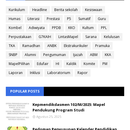
Kurikulum
Headline
Berita sekolah
Kesiswaan
Humas
Literasi
Prestasi
P5
Sumatif
Guru
Kombel
Adiwiyata
PPDB
KKO
Kultum
PPL
Perpustakaan
G7KAIH
LintasMapel
Sarana
Kelulusan
TKA
Ramadhan
ANBK
Ekstrakurikuler
Pramuka
SNBP
Alumni
Pengumuman
Ijazah
ABM
KKA
MapelPilihan
Edufair
HI
Kaldik
Komite
PM
Laporan
Inklusi
Laboratorium
Rapor
POPULAR POSTS
Kepmendikdasmen 102/M/2025: Mapel
Pendukung Program Studi
Agustus 25, 2025
Pedoman Penyusunan Kalender Pendidikan