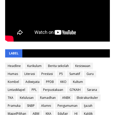
LABEL
Headline
Kurikulum
Berita sekolah
Kesiswaan
Humas
Literasi
Prestasi
P5
Sumatif
Guru
Kombel
Adiwiyata
PPDB
KKO
Kultum
LintasMapel
PPL
Perpustakaan
G7KAIH
Sarana
TKA
Kelulusan
Ramadhan
ANBK
Ekstrakurikuler
Pramuka
SNBP
Alumni
Pengumuman
Ijazah
MapelPilihan
ABM
KKA
Edufair
HI
Kaldik