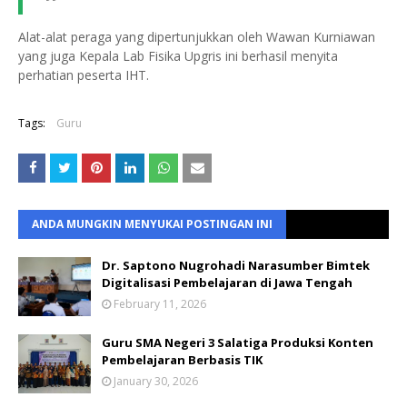
Alat-alat peraga yang dipertunjukkan oleh Wawan Kurniawan
yang juga Kepala Lab Fisika Upgris ini berhasil menyita
perhatian peserta IHT.
Tags:
Guru
ANDA MUNGKIN MENYUKAI POSTINGAN INI
Dr. Saptono Nugrohadi Narasumber Bimtek
Digitalisasi Pembelajaran di Jawa Tengah
February 11, 2026
Guru SMA Negeri 3 Salatiga Produksi Konten
Pembelajaran Berbasis TIK
January 30, 2026