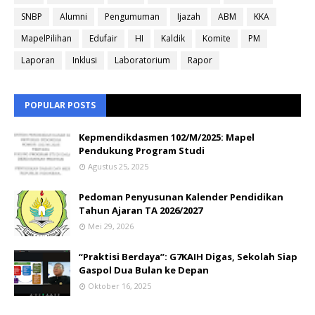
SNBP
Alumni
Pengumuman
Ijazah
ABM
KKA
MapelPilihan
Edufair
HI
Kaldik
Komite
PM
Laporan
Inklusi
Laboratorium
Rapor
POPULAR POSTS
Kepmendikdasmen 102/M/2025: Mapel
Pendukung Program Studi
Agustus 25, 2025
Pedoman Penyusunan Kalender Pendidikan
Tahun Ajaran TA 2026/2027
Mei 29, 2026
“Praktisi Berdaya”: G7KAIH Digas, Sekolah Siap
Gaspol Dua Bulan ke Depan
Oktober 16, 2025