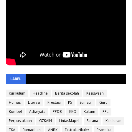
LABEL
Kurikulum
Headline
Berita sekolah
Kesiswaan
Humas
Literasi
Prestasi
P5
Sumatif
Guru
Kombel
Adiwiyata
PPDB
KKO
Kultum
PPL
Perpustakaan
G7KAIH
LintasMapel
Sarana
Kelulusan
TKA
Ramadhan
ANBK
Ekstrakurikuler
Pramuka