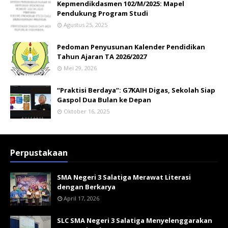
Kepmendikdasmen 102/M/2025: Mapel
Pendukung Program Studi
Agustus 25, 2025
Pedoman Penyusunan Kalender Pendidikan
Tahun Ajaran TA 2026/2027
Mei 29, 2026
“Praktisi Berdaya”: G7KAIH Digas, Sekolah Siap
Gaspol Dua Bulan ke Depan
Oktober 16, 2025
Perpustakaan
SMA Negeri 3 Salatiga Merawat Literasi
dengan Berkarya
April 17, 2026
SLC SMA Negeri 3 Salatiga Menyelenggarakan