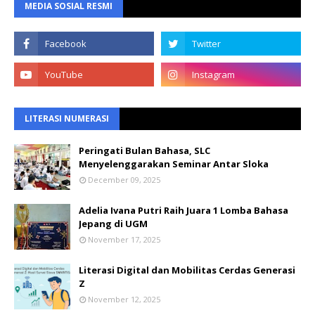
MEDIA SOSIAL RESMI
LITERASI NUMERASI
Peringati Bulan Bahasa, SLC
Menyelenggarakan Seminar Antar Sloka
December 09, 2025
Adelia Ivana Putri Raih Juara 1 Lomba Bahasa
Jepang di UGM
November 17, 2025
Literasi Digital dan Mobilitas Cerdas Generasi
Z
November 12, 2025