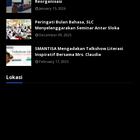
Reorganisasi
January 15, 2026
Peringati Bulan Bahasa, SLC
Menyelenggarakan Seminar Antar Sloka
December 09, 2025
SMANTISA Mengadakan Talkshow Literasi
Inspiratif Bersama Mrs. Claudia
February 17, 2025
Lokasi